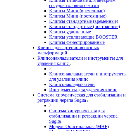
Клипсы титановые для аневризм
сосудов головного мозга
Клипсы Мини (временные)
Клипсы Мини (постоянные)
Клипсы стандартные (временные)
Клипсы стандартные (постоянные)
Клипсы удлиненные
Клипсы усиливающие BOOSTER
Клипсы фенестрированные
Клипсы для артерио-венозных
мальформаций
Клипсонакладыватели и инструменты для
удаления клипс
Клипсонакладыватели и инструменты
для удаления клипс
Клипсонакладыватели
Инструменты для удаления клипс
Система хирургическая для стабилизации и
ретракции черепа Sugita
Система хирургическая для
стабилизации и ретракции черепа
Sugita
Модель Оригинальная (MHF)