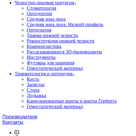
Челюстно-лицевая хирургия
Стоматология
Ортодонтия
Средняя зона лица
Средняя зона лица. Низкий профиль
Ортогнатия
Травма нижней челюсти
Реконструкция нижней челюсти
Краниопластика
Рассасывающиеся 3D-биоимпланты
Инструменты
Футляры для хранения
Гемостатический материал
Травматология и ортопедия
Кисть
Запястье
Стопа
Лодыжка
Канюлированные винты и винты Герберта
Гемостатический материал
Производители
Контакты