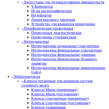
Аксессуары для эндоваскулярных вмешательств
Y-Коннектор
Иглы ангиографические
Индефлятор
Линия высокого давления
Устройство для вращения проводника
Периферические проводники
Проводники диагностические
Проводники супержесткие
Интродьюсеры
Интродьюсеры радиальные стандартные
Интродьюсеры феморальные стандартные
Интродьюсеры феморальные длинные
Интродьюсеры феморальные большого
диаметра
Интродьюсеры феморальные армированные
(гайд)
Нейрохирургия
Клипсы титановые для аневризм сосудов
головного мозга
Клипсы Мини (временные)
Клипсы Мини (постоянные)
Клипсы стандартные (временные)
Клипсы стандартные (постоянные)
Клипсы удлиненные