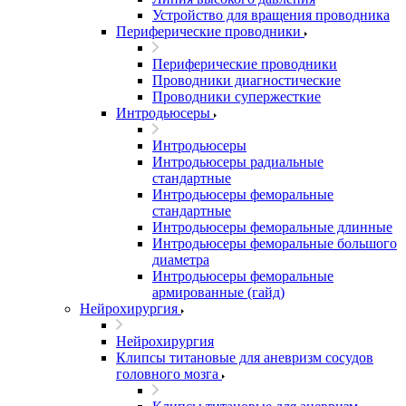
Устройство для вращения проводника
Периферические проводники
Периферические проводники
Проводники диагностические
Проводники супержесткие
Интродьюсеры
Интродьюсеры
Интродьюсеры радиальные
стандартные
Интродьюсеры феморальные
стандартные
Интродьюсеры феморальные длинные
Интродьюсеры феморальные большого
диаметра
Интродьюсеры феморальные
армированные (гайд)
Нейрохирургия
Нейрохирургия
Клипсы титановые для аневризм сосудов
головного мозга