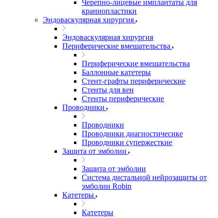
Черепно-лицевые имплантаты для
краниопластики
Эндоваскулярная хирургия
Эндоваскулярная хирургия
Периферические вмешательства
Периферические вмешательства
Баллонные катетеры
Стент-графты периферические
Стенты для вен
Стенты периферические
Проводники
Проводники
Проводники диагностичесике
Проводники супержесткие
Защита от эмболии
Защита от эмболии
Cистема дистальной нейрозащиты от
эмболии Robin
Катетеры
Катетеры