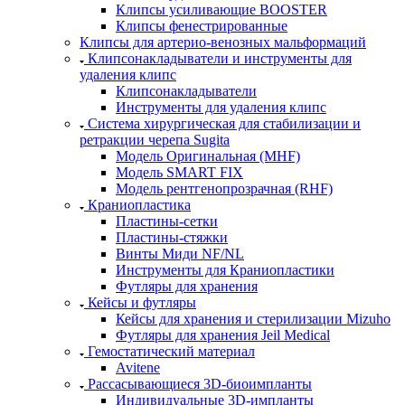
Клипсы усиливающие BOOSTER
Клипсы фенестрированные
Клипсы для артерио-венозных мальформаций
Клипсонакладыватели и инструменты для
удаления клипс
Клипсонакладыватели
Инструменты для удаления клипс
Система хирургическая для стабилизации и
ретракции черепа Sugita
Модель Оригинальная (MHF)
Модель SMART FIX
Модель рентгенопрозрачная (RHF)
Краниопластика
Пластины-сетки
Пластины-стяжки
Винты Миди NF/NL
Инструменты для Краниопластики
Футляры для хранения
Кейсы и футляры
Кейсы для хранения и стерилизации Mizuho
Футляры для хранения Jeil Medical
Гемостатический материал
Avitene
Рассасывающиеся 3D-биоимпланты
Индивидуальные 3D-импланты