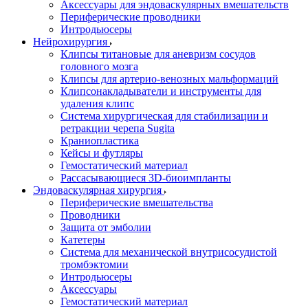
Аксессуары для эндоваскулярных вмешательств
Периферические проводники
Интродьюсеры
Нейрохирургия
Клипсы титановые для аневризм сосудов
головного мозга
Клипсы для артерио-венозных мальформаций
Клипсонакладыватели и инструменты для
удаления клипс
Система хирургическая для стабилизации и
ретракции черепа Sugita
Краниопластика
Кейсы и футляры
Гемостатический материал
Рассасывающиеся 3D-биоимпланты
Эндоваскулярная хирургия
Периферические вмешательства
Проводники
Защита от эмболии
Катетеры
Система для механической внутрисосудистой
тромбэктомии
Интродьюсеры
Аксессуары
Гемостатический материал