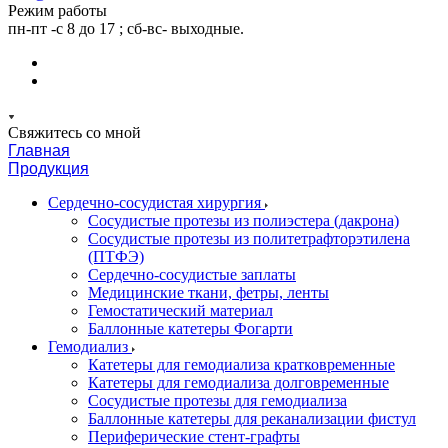
Режим работы
пн-пт -с 8 до 17 ; сб-вс- выходные.
Свяжитесь со мной
Главная
Продукция
Сердечно-сосудистая хирургия
Сосудистые протезы из полиэстера (дакрона)
Сосудистые протезы из политетрафторэтилена
(ПТФЭ)
Сердечно-сосудистые заплаты
Медицинские ткани, фетры, ленты
Гемостатический материал
Баллонные катетеры Фогарти
Гемодиализ
Катетеры для гемодиализа кратковременные
Катетеры для гемодиализа долговременные
Сосудистые протезы для гемодиализа
Баллонные катетеры для реканализации фистул
Периферические стент-графты