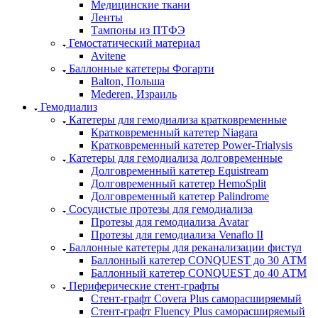
Медицинские ткани
Ленты
Тампоны из ПТФЭ
Гемостатический материал
Avitene
Баллонные катетеры Фогарти
Balton, Польша
Mederen, Израиль
Гемодиализ
Катетеры для гемодиализа кратковременные
Кратковременный катетер Niagara
Кратковременный катетер Power-Trialysis
Катетеры для гемодиализа долговременные
Долговременный катетер Equistream
Долговременный катетер HemoSplit
Долговременный катетер Palindrome
Сосудистые протезы для гемодиализа
Протезы для гемодиализа Avatar
Протезы для гемодиализа Venaflo II
Баллонные катетеры для реканализации фистул
Баллонный катетер CONQUEST до 30 АТМ
Баллонный катетер CONQUEST до 40 АТМ
Периферические стент-графты
Стент-графт Covera Plus саморасширяемый
Стент-графт Fluency Plus саморасширяемый