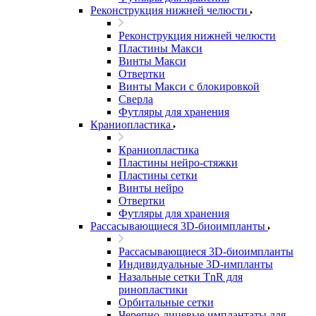
Реконструкция нижней челюсти
Реконструкция нижней челюсти
Пластины Макси
Винты Макси
Отвертки
Винты Макси с блокировкой
Сверла
Футляры для хранения
Краниопластика
Краниопластика
Пластины нейро-стяжки
Пластины сетки
Винты нейро
Отвертки
Футляры для хранения
Рассасывающиеся 3D-биоимпланты
Рассасывающиеся 3D-биоимпланты
Индивидуальные 3D-импланты
Назальные сетки TnR для
ринопластики
Орбитальные сетки
Черепно-лицевые имплантаты для