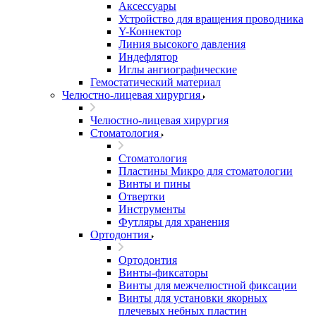
Аксессуары
Устройство для вращения проводника
Y-Коннектор
Линия высокого давления
Индефлятор
Иглы ангиографические
Гемостатический материал
Челюстно-лицевая хирургия
Челюстно-лицевая хирургия
Стоматология
Стоматология
Пластины Микро для стоматологии
Винты и пины
Отвертки
Инструменты
Футляры для хранения
Ортодонтия
Ортодонтия
Винты-фиксаторы
Винты для межчелюстной фиксации
Винты для установки якорных
плечевых небных пластин