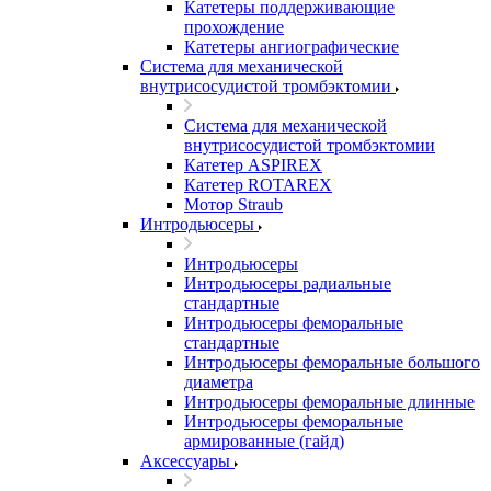
Катетеры поддерживающие
прохождение
Катетеры ангиографические
Система для механической
внутрисосудистой тромбэктомии
Система для механической
внутрисосудистой тромбэктомии
Катетер ASPIREX
Катетер ROTAREX
Мотор Straub
Интродьюсеры
Интродьюсеры
Интродьюсеры радиальные
стандартные
Интродьюсеры феморальные
стандартные
Интродьюсеры феморальные большого
диаметра
Интродьюсеры феморальные длинные
Интродьюсеры феморальные
армированные (гайд)
Аксессуары