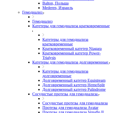
Balton, Польша
Mederen, Израиль
Гемодиализ
Гемодиализ
Катетеры для гемодиализа кратковременные
Катетеры для гемодиализа
кратковременные
Кратковременный катетер Niagara
Кратковременный катетер Power-
Trialysis
Катетеры для гемодиализа долговременные
Катетеры для гемодиализа
долговременные
Долговременный катетер Equistream
Долговременный катетер HemoSplit
Долговременный катетер Palindrome
Сосудистые протезы для гемодиализа
Сосудистые протезы для гемодиализа
Протезы для гемодиализа Avatar
Протезы для гемодиализа Venaflo II