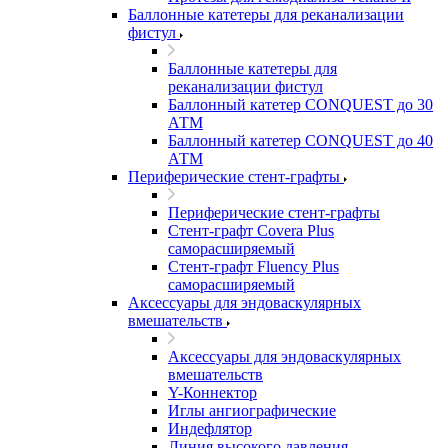
Баллонные катетеры для реканализации
фистул
Баллонные катетеры для
реканализации фистул
Баллонный катетер CONQUEST до 30
АТМ
Баллонный катетер CONQUEST до 40
АТМ
Периферические стент-графты
Периферические стент-графты
Стент-графт Covera Plus
саморасширяемый
Стент-графт Fluency Plus
саморасширяемый
Аксессуары для эндоваскулярных
вмешательств
Аксессуары для эндоваскулярных
вмешательств
Y-Коннектор
Иглы ангиографические
Индефлятор
Линия высокого давления