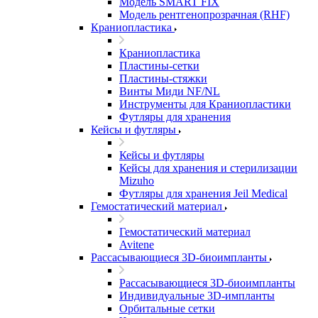
Модель SMART FIX
Модель рентгенопрозрачная (RHF)
Краниопластика
Краниопластика
Пластины-сетки
Пластины-стяжки
Винты Миди NF/NL
Инструменты для Краниопластики
Футляры для хранения
Кейсы и футляры
Кейсы и футляры
Кейсы для хранения и стерилизации
Mizuho
Футляры для хранения Jeil Medical
Гемостатический материал
Гемостатический материал
Avitene
Рассасывающиеся 3D-биоимпланты
Рассасывающиеся 3D-биоимпланты
Индивидуальные 3D-импланты
Орбитальные сетки