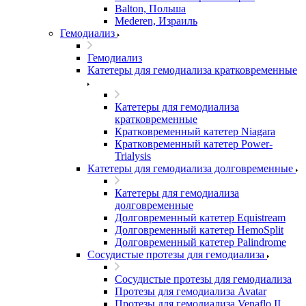
Balton, Польша
Mederen, Израиль
Гемодиализ
Гемодиализ
Катетеры для гемодиализа кратковременные
Катетеры для гемодиализа
кратковременные
Кратковременный катетер Niagara
Кратковременный катетер Power-
Trialysis
Катетеры для гемодиализа долговременные
Катетеры для гемодиализа
долговременные
Долговременный катетер Equistream
Долговременный катетер HemoSplit
Долговременный катетер Palindrome
Сосудистые протезы для гемодиализа
Сосудистые протезы для гемодиализа
Протезы для гемодиализа Avatar
Протезы для гемодиализа Venaflo II