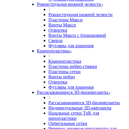
Реконструкция нижней челюсти
Реконструкция нижней челюсти
Пластины Макси
Винты Макси
Отвертки
Винты Макси с блокировкой
Сверла
Футляры для хранения
Краниопластика
Краниопластика
Пластины нейро-стяжки
Пластины сетки
Винты нейро
Отвертки
Футляры для хранения
Рассасывающиеся 3D-биоимпланты
Рассасывающиеся 3D-биоимпланты
Индивидуальные 3D-импланты
Назальные сетки TnR для
ринопластики
Орбитальные сетки
Черепно-лицевые имплантаты для