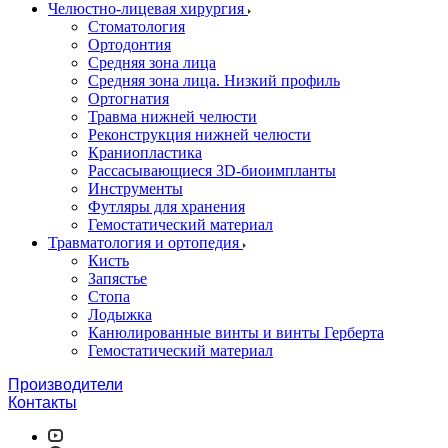
Челюстно-лицевая хирургия
Стоматология
Ортодонтия
Средняя зона лица
Средняя зона лица. Низкий профиль
Ортогнатия
Травма нижней челюсти
Реконструкция нижней челюсти
Краниопластика
Рассасывающиеся 3D-биоимпланты
Инструменты
Футляры для хранения
Гемостатический материал
Травматология и ортопедия
Кисть
Запястье
Стопа
Лодыжка
Канюлированные винты и винты Герберта
Гемостатический материал
Производители
Контакты