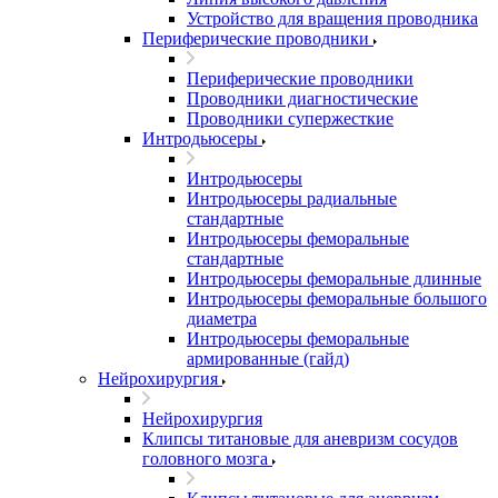
Устройство для вращения проводника
Периферические проводники
Периферические проводники
Проводники диагностические
Проводники супержесткие
Интродьюсеры
Интродьюсеры
Интродьюсеры радиальные
стандартные
Интродьюсеры феморальные
стандартные
Интродьюсеры феморальные длинные
Интродьюсеры феморальные большого
диаметра
Интродьюсеры феморальные
армированные (гайд)
Нейрохирургия
Нейрохирургия
Клипсы титановые для аневризм сосудов
головного мозга