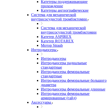
Катетеры поддерживающие
прохождение
Катетеры ангиографические
Система для механической
внутрисосудистой тромбэктомии
Система для механической
внутрисосудистой тромбэктомии
Катетер ASPIREX
Катетер ROTAREX
Мотор Straub
Интродьюсеры
Интродьюсеры
Интродьюсеры радиальные
стандартные
Интродьюсеры феморальные
стандартные
Интродьюсеры феморальные большого
диаметра
Интродьюсеры феморальные длинные
Интродьюсеры феморальные
армированные (гайд)
Аксессуары