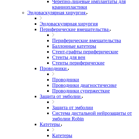
Черепно-лицевые имплантаты для
краниопластики
Эндоваскулярная хирургия
Эндоваскулярная хирургия
Периферические вмешательства
Периферические вмешательства
Баллонные катетеры
Стент-графты периферические
Стенты для вен
Стенты периферические
Проводники
Проводники
Проводники диагностичесике
Проводники супержесткие
Защита от эмболии
Защита от эмболии
Cистема дистальной нейрозащиты от
эмболии Robin
Катетеры
Катетеры