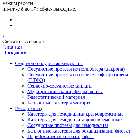
Режим работы
пн-пт -с 8 до 17 ; сб-вс- выходные.
Свяжитесь со мной
Главная
Продукция
Сердечно-сосудистая хирургия
Сосудистые протезы из полиэстера (дакрона)
Сосудистые протезы из политетрафторэтилена
(ПТФЭ)
Сердечно-сосудистые заплаты
Медицинские ткани, фетры, ленты
Гемостатический материал
Баллонные катетеры Фогарти
Гемодиализ
Катетеры для гемодиализа кратковременные
Катетеры для гемодиализа долговременные
Сосудистые протезы для гемодиализа
Баллонные катетеры для реканализации фистул
Периферические стент-графты