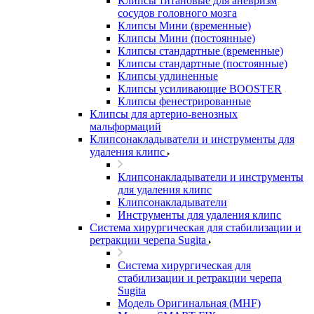
Клипсы титановые для аневризм
сосудов головного мозга
Клипсы Мини (временные)
Клипсы Мини (постоянные)
Клипсы стандартные (временные)
Клипсы стандартные (постоянные)
Клипсы удлиненные
Клипсы усиливающие BOOSTER
Клипсы фенестрированные
Клипсы для артерио-венозных
мальформаций
Клипсонакладыватели и инструменты для
удаления клипс
Клипсонакладыватели и инструменты
для удаления клипс
Клипсонакладыватели
Инструменты для удаления клипс
Система хирургическая для стабилизации и
ретракции черепа Sugita
Система хирургическая для
стабилизации и ретракции черепа
Sugita
Модель Оригинальная (MHF)