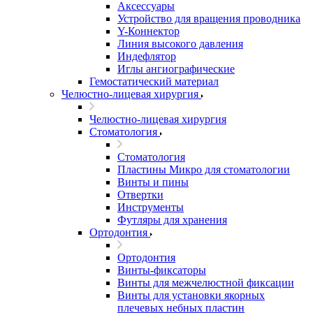
Аксессуары
Устройство для вращения проводника
Y-Коннектор
Линия высокого давления
Индефлятор
Иглы ангиографические
Гемостатический материал
Челюстно-лицевая хирургия
Челюстно-лицевая хирургия
Стоматология
Стоматология
Пластины Микро для стоматологии
Винты и пины
Отвертки
Инструменты
Футляры для хранения
Ортодонтия
Ортодонтия
Винты-фиксаторы
Винты для межчелюстной фиксации
Винты для установки якорных
плечевых небных пластин