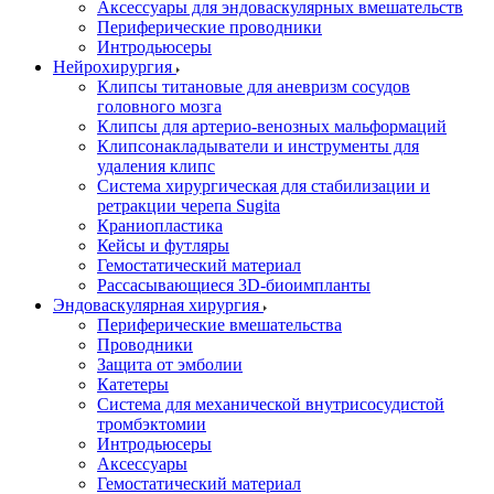
Аксессуары для эндоваскулярных вмешательств
Периферические проводники
Интродьюсеры
Нейрохирургия
Клипсы титановые для аневризм сосудов
головного мозга
Клипсы для артерио-венозных мальформаций
Клипсонакладыватели и инструменты для
удаления клипс
Система хирургическая для стабилизации и
ретракции черепа Sugita
Краниопластика
Кейсы и футляры
Гемостатический материал
Рассасывающиеся 3D-биоимпланты
Эндоваскулярная хирургия
Периферические вмешательства
Проводники
Защита от эмболии
Катетеры
Система для механической внутрисосудистой
тромбэктомии
Интродьюсеры
Аксессуары
Гемостатический материал