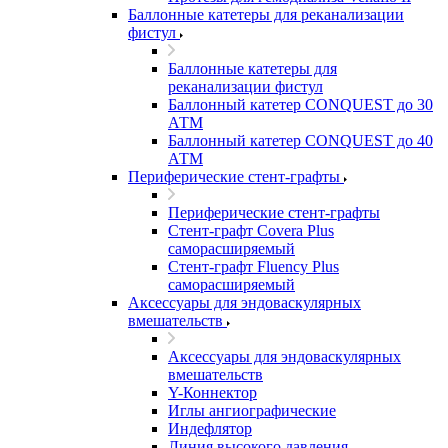
Баллонные катетеры для реканализации
фистул
Баллонные катетеры для
реканализации фистул
Баллонный катетер CONQUEST до 30
АТМ
Баллонный катетер CONQUEST до 40
АТМ
Периферические стент-графты
Периферические стент-графты
Стент-графт Covera Plus
саморасширяемый
Стент-графт Fluency Plus
саморасширяемый
Аксессуары для эндоваскулярных
вмешательств
Аксессуары для эндоваскулярных
вмешательств
Y-Коннектор
Иглы ангиографические
Индефлятор
Линия высокого давления