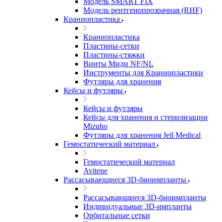
Модель SMART FIX
Модель рентгенопрозрачная (RHF)
Краниопластика
Краниопластика
Пластины-сетки
Пластины-стяжки
Винты Миди NF/NL
Инструменты для Краниопластики
Футляры для хранения
Кейсы и футляры
Кейсы и футляры
Кейсы для хранения и стерилизации
Mizuho
Футляры для хранения Jeil Medical
Гемостатический материал
Гемостатический материал
Avitene
Рассасывающиеся 3D-биоимпланты
Рассасывающиеся 3D-биоимпланты
Индивидуальные 3D-импланты
Орбитальные сетки