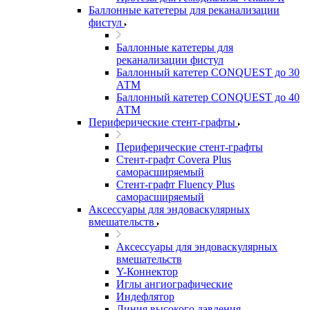
Баллонные катетеры для реканализации
фистул
Баллонные катетеры для
реканализации фистул
Баллонный катетер CONQUEST до 30
АТМ
Баллонный катетер CONQUEST до 40
АТМ
Периферические стент-графты
Периферические стент-графты
Стент-графт Covera Plus
саморасширяемый
Стент-графт Fluency Plus
саморасширяемый
Аксессуары для эндоваскулярных
вмешательств
Аксессуары для эндоваскулярных
вмешательств
Y-Коннектор
Иглы ангиографические
Индефлятор
Линия высокого давления