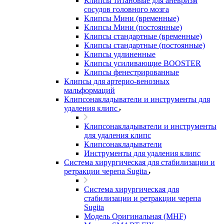
Клипсы титановые для аневризм
сосудов головного мозга
Клипсы Мини (временные)
Клипсы Мини (постоянные)
Клипсы стандартные (временные)
Клипсы стандартные (постоянные)
Клипсы удлиненные
Клипсы усиливающие BOOSTER
Клипсы фенестрированные
Клипсы для артерио-венозных
мальформаций
Клипсонакладыватели и инструменты для
удаления клипс
Клипсонакладыватели и инструменты
для удаления клипс
Клипсонакладыватели
Инструменты для удаления клипс
Система хирургическая для стабилизации и
ретракции черепа Sugita
Система хирургическая для
стабилизации и ретракции черепа
Sugita
Модель Оригинальная (MHF)