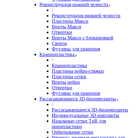
Реконструкция нижней челюсти
Реконструкция нижней челюсти
Пластины Макси
Винты Макси
Отвертки
Винты Макси с блокировкой
Сверла
Футляры для хранения
Краниопластика
Краниопластика
Пластины нейро-стяжки
Пластины сетки
Винты нейро
Отвертки
Футляры для хранения
Рассасывающиеся 3D-биоимпланты
Рассасывающиеся 3D-биоимпланты
Индивидуальные 3D-импланты
Назальные сетки TnR для
ринопластики
Орбитальные сетки
Черепно-лицевые имплантаты для