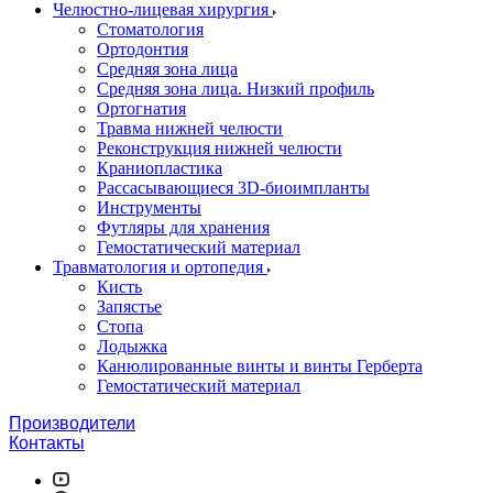
Челюстно-лицевая хирургия
Стоматология
Ортодонтия
Средняя зона лица
Средняя зона лица. Низкий профиль
Ортогнатия
Травма нижней челюсти
Реконструкция нижней челюсти
Краниопластика
Рассасывающиеся 3D-биоимпланты
Инструменты
Футляры для хранения
Гемостатический материал
Травматология и ортопедия
Кисть
Запястье
Стопа
Лодыжка
Канюлированные винты и винты Герберта
Гемостатический материал
Производители
Контакты