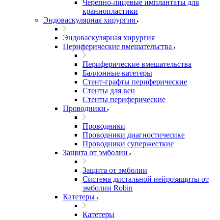
Черепно-лицевые имплантаты для
краниопластики
Эндоваскулярная хирургия
Эндоваскулярная хирургия
Периферические вмешательства
Периферические вмешательства
Баллонные катетеры
Стент-графты периферические
Стенты для вен
Стенты периферические
Проводники
Проводники
Проводники диагностичесике
Проводники супержесткие
Защита от эмболии
Защита от эмболии
Cистема дистальной нейрозащиты от
эмболии Robin
Катетеры
Катетеры