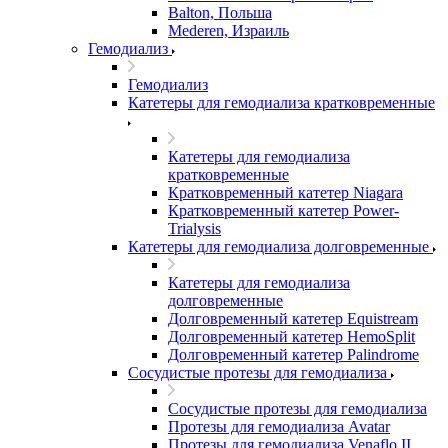
Balton, Польша
Mederen, Израиль
Гемодиализ
Гемодиализ
Катетеры для гемодиализа кратковременные
Катетеры для гемодиализа
кратковременные
Кратковременный катетер Niagara
Кратковременный катетер Power-
Trialysis
Катетеры для гемодиализа долговременные
Катетеры для гемодиализа
долговременные
Долговременный катетер Equistream
Долговременный катетер HemoSplit
Долговременный катетер Palindrome
Сосудистые протезы для гемодиализа
Сосудистые протезы для гемодиализа
Протезы для гемодиализа Avatar
Протезы для гемодиализа Venaflo II