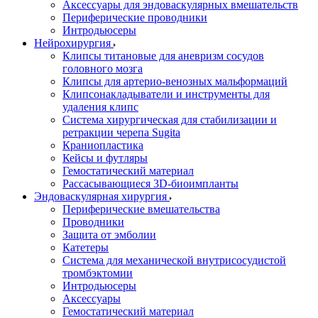
Аксессуары для эндоваскулярных вмешательств
Периферические проводники
Интродьюсеры
Нейрохирургия
Клипсы титановые для аневризм сосудов
головного мозга
Клипсы для артерио-венозных мальформаций
Клипсонакладыватели и инструменты для
удаления клипс
Система хирургическая для стабилизации и
ретракции черепа Sugita
Краниопластика
Кейсы и футляры
Гемостатический материал
Рассасывающиеся 3D-биоимпланты
Эндоваскулярная хирургия
Периферические вмешательства
Проводники
Защита от эмболии
Катетеры
Система для механической внутрисосудистой
тромбэктомии
Интродьюсеры
Аксессуары
Гемостатический материал