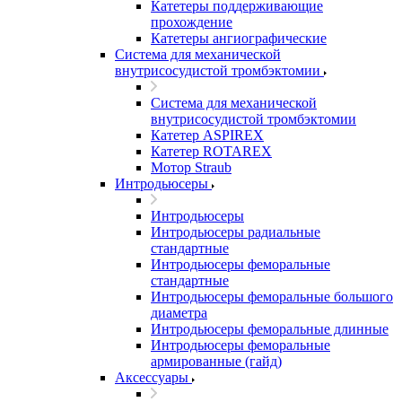
Катетеры поддерживающие
прохождение
Катетеры ангиографические
Система для механической
внутрисосудистой тромбэктомии
Система для механической
внутрисосудистой тромбэктомии
Катетер ASPIREX
Катетер ROTAREX
Мотор Straub
Интродьюсеры
Интродьюсеры
Интродьюсеры радиальные
стандартные
Интродьюсеры феморальные
стандартные
Интродьюсеры феморальные большого
диаметра
Интродьюсеры феморальные длинные
Интродьюсеры феморальные
армированные (гайд)
Аксессуары