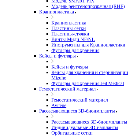
Модель SMART FIX
Модель рентгенопрозрачная (RHF)
Краниопластика
Краниопластика
Пластины-сетки
Пластины-стяжки
Винты Миди NF/NL
Инструменты для Краниопластики
Футляры для хранения
Кейсы и футляры
Кейсы и футляры
Кейсы для хранения и стерилизации
Mizuho
Футляры для хранения Jeil Medical
Гемостатический материал
Гемостатический материал
Avitene
Рассасывающиеся 3D-биоимпланты
Рассасывающиеся 3D-биоимпланты
Индивидуальные 3D-импланты
Орбитальные сетки