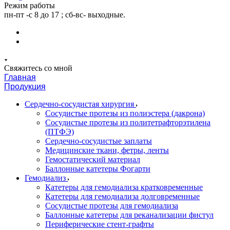
Режим работы
пн-пт -с 8 до 17 ; сб-вс- выходные.
Свяжитесь со мной
Главная
Продукция
Сердечно-сосудистая хирургия
Сосудистые протезы из полиэстера (дакрона)
Сосудистые протезы из политетрафторэтилена
(ПТФЭ)
Сердечно-сосудистые заплаты
Медицинские ткани, фетры, ленты
Гемостатический материал
Баллонные катетеры Фогарти
Гемодиализ
Катетеры для гемодиализа кратковременные
Катетеры для гемодиализа долговременные
Сосудистые протезы для гемодиализа
Баллонные катетеры для реканализации фистул
Периферические стент-графты