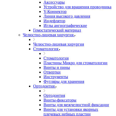
Аксессуары
Устройство для вращения проводника
Y-Коннектор
Линия высокого давления
Индефлятор
Иглы ангиографические
Гемостатический материал
Челюстно-лицевая хирургия
Челюстно-лицевая хирургия
Стоматология
Стоматология
Пластины Микро для стоматологии
Винты и пины
Отвертки
Инструменты
Футляры для хранения
Ортодонтия
Ортодонтия
Винты-фиксаторы
Винты для межчелюстной фиксации
Винты для установки якорных
плечевых небных пластин