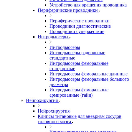
Устройство для вращения проводника
Периферические проводники
Периферические проводники
Проводники диагностические
Проводники супержесткие
Интродьюсеры
Интродьюсеры
Интродьюсеры радиальные
стандартные
Интродьюсеры феморальные
стандартные
Интродьюсеры феморальные длинные
Интродьюсеры феморальные большого
диаметра
Интродьюсеры феморальные
армированные (гайд)
Нейрохирургия
Нейрохирургия
Клипсы титановые для аневризм сосудов
головного мозга