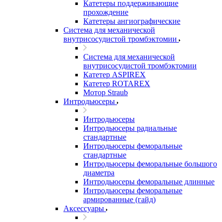
Катетеры поддерживающие
прохождение
Катетеры ангиографические
Система для механической
внутрисосудистой тромбэктомии
Система для механической
внутрисосудистой тромбэктомии
Катетер ASPIREX
Катетер ROTAREX
Мотор Straub
Интродьюсеры
Интродьюсеры
Интродьюсеры радиальные
стандартные
Интродьюсеры феморальные
стандартные
Интродьюсеры феморальные большого
диаметра
Интродьюсеры феморальные длинные
Интродьюсеры феморальные
армированные (гайд)
Аксессуары