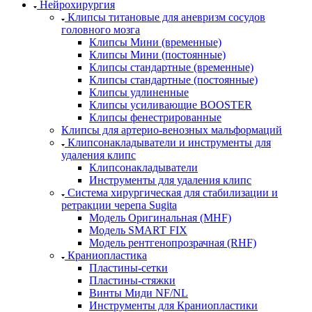
Нейрохирургия
Клипсы титановые для аневризм сосудов
головного мозга
Клипсы Мини (временные)
Клипсы Мини (постоянные)
Клипсы стандартные (временные)
Клипсы стандартные (постоянные)
Клипсы удлиненные
Клипсы усиливающие BOOSTER
Клипсы фенестрированные
Клипсы для артерио-венозных мальформаций
Клипсонакладыватели и инструменты для
удаления клипс
Клипсонакладыватели
Инструменты для удаления клипс
Система хирургическая для стабилизации и
ретракции черепа Sugita
Модель Оригинальная (MHF)
Модель SMART FIX
Модель рентгенопрозрачная (RHF)
Краниопластика
Пластины-сетки
Пластины-стяжки
Винты Миди NF/NL
Инструменты для Краниопластики