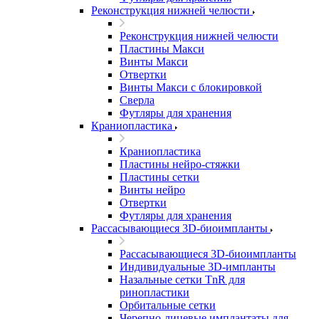
Реконструкция нижней челюсти
Реконструкция нижней челюсти
Пластины Макси
Винты Макси
Отвертки
Винты Макси с блокировкой
Сверла
Футляры для хранения
Краниопластика
Краниопластика
Пластины нейро-стяжки
Пластины сетки
Винты нейро
Отвертки
Футляры для хранения
Рассасывающиеся 3D-биоимпланты
Рассасывающиеся 3D-биоимпланты
Индивидуальные 3D-импланты
Назальные сетки TnR для
ринопластики
Орбитальные сетки
Черепно-лицевые имплантаты для