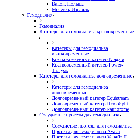
Balton, Польша
Mederen, Израиль
Гемодиализ
Гемодиализ
Катетеры для гемодиализа кратковременные
Катетеры для гемодиализа
кратковременные
Кратковременный катетер Niagara
Кратковременный катетер Power-
Trialysis
Катетеры для гемодиализа долговременные
Катетеры для гемодиализа
долговременные
Долговременный катетер Equistream
Долговременный катетер HemoSplit
Долговременный катетер Palindrome
Сосудистые протезы для гемодиализа
Сосудистые протезы для гемодиализа
Протезы для гемодиализа Avatar
Протезы для гемодиализа Venaflo II