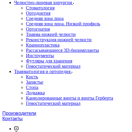
Челюстно-лицевая хирургия
Стоматология
Ортодонтия
Средняя зона лица
Средняя зона лица. Низкий профиль
Ортогнатия
Травма нижней челюсти
Реконструкция нижней челюсти
Краниопластика
Рассасывающиеся 3D-биоимпланты
Инструменты
Футляры для хранения
Гемостатический материал
Травматология и ортопедия
Кисть
Запястье
Стопа
Лодыжка
Канюлированные винты и винты Герберта
Гемостатический материал
Производители
Контакты