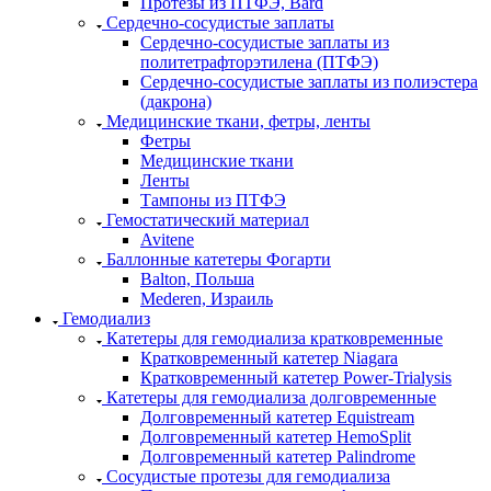
Протезы из ПТФЭ, Bard
Сердечно-сосудистые заплаты
Сердечно-сосудистые заплаты из
политетрафторэтилена (ПТФЭ)
Сердечно-сосудистые заплаты из полиэстера
(дакрона)
Медицинские ткани, фетры, ленты
Фетры
Медицинские ткани
Ленты
Тампоны из ПТФЭ
Гемостатический материал
Avitene
Баллонные катетеры Фогарти
Balton, Польша
Mederen, Израиль
Гемодиализ
Катетеры для гемодиализа кратковременные
Кратковременный катетер Niagara
Кратковременный катетер Power-Trialysis
Катетеры для гемодиализа долговременные
Долговременный катетер Equistream
Долговременный катетер HemoSplit
Долговременный катетер Palindrome
Сосудистые протезы для гемодиализа