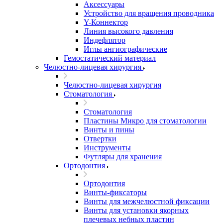
Аксессуары
Устройство для вращения проводника
Y-Коннектор
Линия высокого давления
Индефлятор
Иглы ангиографические
Гемостатический материал
Челюстно-лицевая хирургия
Челюстно-лицевая хирургия
Стоматология
Стоматология
Пластины Микро для стоматологии
Винты и пины
Отвертки
Инструменты
Футляры для хранения
Ортодонтия
Ортодонтия
Винты-фиксаторы
Винты для межчелюстной фиксации
Винты для установки якорных
плечевых небных пластин