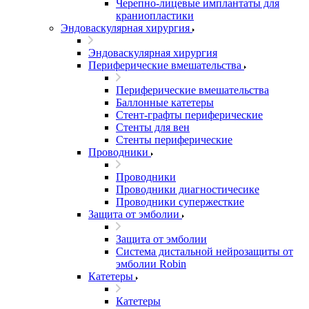
Черепно-лицевые имплантаты для
краниопластики
Эндоваскулярная хирургия
Эндоваскулярная хирургия
Периферические вмешательства
Периферические вмешательства
Баллонные катетеры
Стент-графты периферические
Стенты для вен
Стенты периферические
Проводники
Проводники
Проводники диагностичесике
Проводники супержесткие
Защита от эмболии
Защита от эмболии
Cистема дистальной нейрозащиты от
эмболии Robin
Катетеры
Катетеры