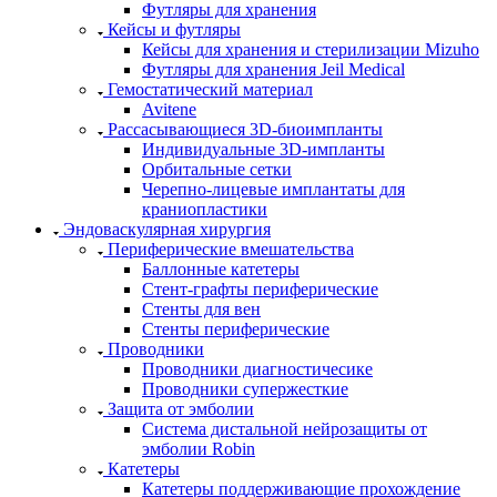
Футляры для хранения
Кейсы и футляры
Кейсы для хранения и стерилизации Mizuho
Футляры для хранения Jeil Medical
Гемостатический материал
Avitene
Рассасывающиеся 3D-биоимпланты
Индивидуальные 3D-импланты
Орбитальные сетки
Черепно-лицевые имплантаты для
краниопластики
Эндоваскулярная хирургия
Периферические вмешательства
Баллонные катетеры
Стент-графты периферические
Стенты для вен
Стенты периферические
Проводники
Проводники диагностичесике
Проводники супержесткие
Защита от эмболии
Cистема дистальной нейрозащиты от
эмболии Robin
Катетеры
Катетеры поддерживающие прохождение