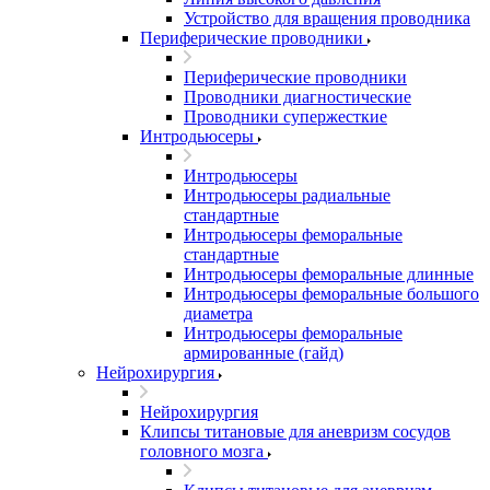
Устройство для вращения проводника
Периферические проводники
Периферические проводники
Проводники диагностические
Проводники супержесткие
Интродьюсеры
Интродьюсеры
Интродьюсеры радиальные
стандартные
Интродьюсеры феморальные
стандартные
Интродьюсеры феморальные длинные
Интродьюсеры феморальные большого
диаметра
Интродьюсеры феморальные
армированные (гайд)
Нейрохирургия
Нейрохирургия
Клипсы титановые для аневризм сосудов
головного мозга