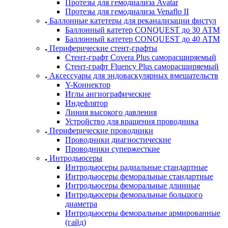
Протезы для гемодиализа Avatar
Протезы для гемодиализа Venaflo II
Баллонные катетеры для реканализации фистул
Баллонный катетер CONQUEST до 30 АТМ
Баллонный катетер CONQUEST до 40 АТМ
Периферические стент-графты
Стент-графт Covera Plus саморасширяемый
Стент-графт Fluency Plus саморасширяемый
Аксессуары для эндоваскулярных вмешательств
Y-Коннектор
Иглы ангиографические
Индефлятор
Линия высокого давления
Устройство для вращения проводника
Периферические проводники
Проводники диагностические
Проводники супержесткие
Интродьюсеры
Интродьюсеры радиальные стандартные
Интродьюсеры феморальные стандартные
Интродьюсеры феморальные длинные
Интродьюсеры феморальные большого
диаметра
Интродьюсеры феморальные армированные
(гайд)