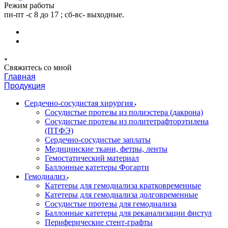
Режим работы
пн-пт -с 8 до 17 ; сб-вс- выходные.
Свяжитесь со мной
Главная
Продукция
Сердечно-сосудистая хирургия
Сосудистые протезы из полиэстера (дакрона)
Сосудистые протезы из политетрафторэтилена
(ПТФЭ)
Сердечно-сосудистые заплаты
Медицинские ткани, фетры, ленты
Гемостатический материал
Баллонные катетеры Фогарти
Гемодиализ
Катетеры для гемодиализа кратковременные
Катетеры для гемодиализа долговременные
Сосудистые протезы для гемодиализа
Баллонные катетеры для реканализации фистул
Периферические стент-графты