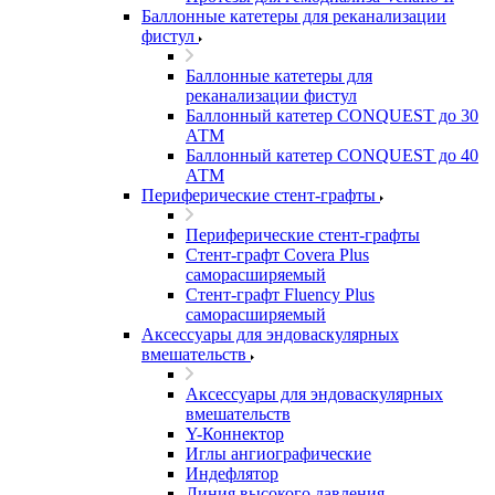
Баллонные катетеры для реканализации
фистул
Баллонные катетеры для
реканализации фистул
Баллонный катетер CONQUEST до 30
АТМ
Баллонный катетер CONQUEST до 40
АТМ
Периферические стент-графты
Периферические стент-графты
Стент-графт Covera Plus
саморасширяемый
Стент-графт Fluency Plus
саморасширяемый
Аксессуары для эндоваскулярных
вмешательств
Аксессуары для эндоваскулярных
вмешательств
Y-Коннектор
Иглы ангиографические
Индефлятор
Линия высокого давления