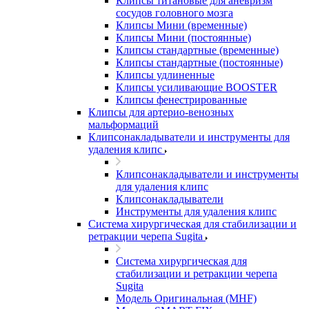
Клипсы титановые для аневризм
сосудов головного мозга
Клипсы Мини (временные)
Клипсы Мини (постоянные)
Клипсы стандартные (временные)
Клипсы стандартные (постоянные)
Клипсы удлиненные
Клипсы усиливающие BOOSTER
Клипсы фенестрированные
Клипсы для артерио-венозных
мальформаций
Клипсонакладыватели и инструменты для
удаления клипс
Клипсонакладыватели и инструменты
для удаления клипс
Клипсонакладыватели
Инструменты для удаления клипс
Система хирургическая для стабилизации и
ретракции черепа Sugita
Система хирургическая для
стабилизации и ретракции черепа
Sugita
Модель Оригинальная (MHF)