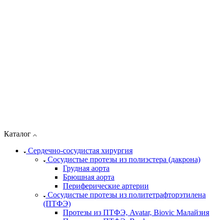
Каталог
Сердечно-сосудистая хирургия
Сосудистые протезы из полиэстера (дакрона)
Грудная аорта
Брюшная аорта
Периферические артерии
Сосудистые протезы из политетрафторэтилена
(ПТФЭ)
Протезы из ПТФЭ, Avatar, Biovic Малайзия