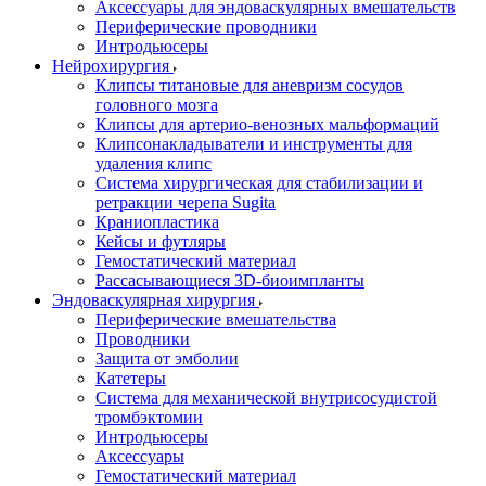
Аксессуары для эндоваскулярных вмешательств
Периферические проводники
Интродьюсеры
Нейрохирургия
Клипсы титановые для аневризм сосудов
головного мозга
Клипсы для артерио-венозных мальформаций
Клипсонакладыватели и инструменты для
удаления клипс
Система хирургическая для стабилизации и
ретракции черепа Sugita
Краниопластика
Кейсы и футляры
Гемостатический материал
Рассасывающиеся 3D-биоимпланты
Эндоваскулярная хирургия
Периферические вмешательства
Проводники
Защита от эмболии
Катетеры
Система для механической внутрисосудистой
тромбэктомии
Интродьюсеры
Аксессуары
Гемостатический материал