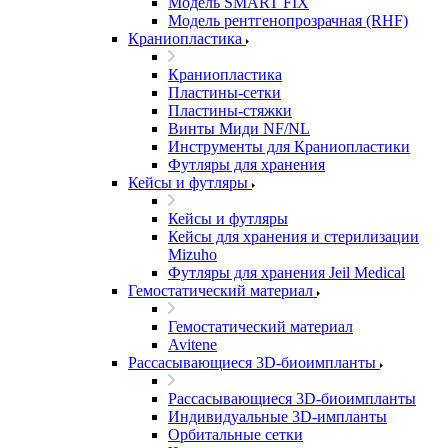
Модель SMART FIX
Модель рентгенопрозрачная (RHF)
Краниопластика
Краниопластика
Пластины-сетки
Пластины-стяжки
Винты Миди NF/NL
Инструменты для Краниопластики
Футляры для хранения
Кейсы и футляры
Кейсы и футляры
Кейсы для хранения и стерилизации
Mizuho
Футляры для хранения Jeil Medical
Гемостатический материал
Гемостатический материал
Avitene
Рассасывающиеся 3D-биоимпланты
Рассасывающиеся 3D-биоимпланты
Индивидуальные 3D-импланты
Орбитальные сетки