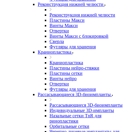
Реконструкция нижней челюсти
Реконструкция нижней челюсти
Пластины Макси
Винты Макси
Отвертки
Винты Макси с блокировкой
Сверла
Футляры для хранения
Краниопластика
Краниопластика
Пластины нейро-стяжки
Пластины сетки
Винты нейро
Отвертки
Футляры для хранения
Рассасывающиеся 3D-биоимпланты
Рассасывающиеся 3D-биоимпланты
Индивидуальные 3D-импланты
Назальные сетки TnR для
ринопластики
Орбитальные сетки
Черепно-лицевые имплантаты для