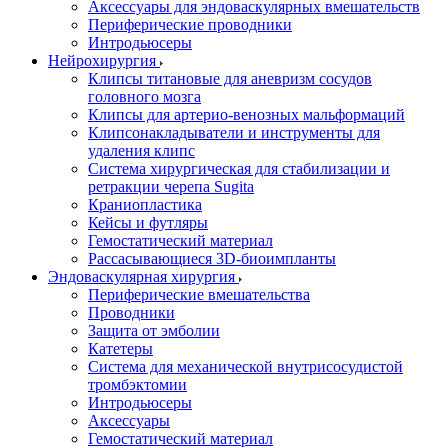
Аксессуары для эндоваскулярных вмешательств
Периферические проводники
Интродьюсеры
Нейрохирургия
Клипсы титановые для аневризм сосудов
головного мозга
Клипсы для артерио-венозных мальформаций
Клипсонакладыватели и инструменты для
удаления клипс
Система хирургическая для стабилизации и
ретракции черепа Sugita
Краниопластика
Кейсы и футляры
Гемостатический материал
Рассасывающиеся 3D-биоимпланты
Эндоваскулярная хирургия
Периферические вмешательства
Проводники
Защита от эмболии
Катетеры
Система для механической внутрисосудистой
тромбэктомии
Интродьюсеры
Аксессуары
Гемостатический материал