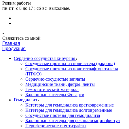
Режим работы
пн-пт -с 8 до 17 ; сб-вс- выходные.
Свяжитесь со мной
Главная
Продукция
Сердечно-сосудистая хирургия
Сосудистые протезы из полиэстера (дакрона)
Сосудистые протезы из политетрафторэтилена
(ПТФЭ)
Сердечно-сосудистые заплаты
Медицинские ткани, фетры, ленты
Гемостатический материал
Баллонные катетеры Фогарти
Гемодиализ
Катетеры для гемодиализа кратковременные
Катетеры для гемодиализа долговременные
Сосудистые протезы для гемодиализа
Баллонные катетеры для реканализации фистул
Периферические стент-графты