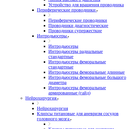
Устройство для вращения проводника
Периферические проводники
Периферические проводники
Проводники диагностические
Проводники супержесткие
Интродьюсеры
Интродьюсеры
Интродьюсеры радиальные
стандартные
Интродьюсеры феморальные
стандартные
Интродьюсеры феморальные длинные
Интродьюсеры феморальные большого
диаметра
Интродьюсеры феморальные
армированные (гайд)
Нейрохирургия
Нейрохирургия
Клипсы титановые для аневризм сосудов
головного мозга