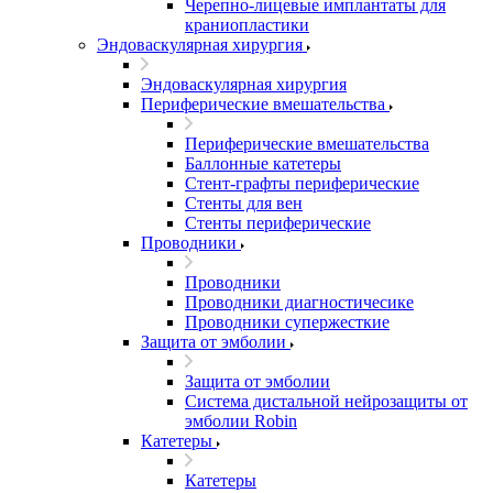
Черепно-лицевые имплантаты для
краниопластики
Эндоваскулярная хирургия
Эндоваскулярная хирургия
Периферические вмешательства
Периферические вмешательства
Баллонные катетеры
Стент-графты периферические
Стенты для вен
Стенты периферические
Проводники
Проводники
Проводники диагностичесике
Проводники супержесткие
Защита от эмболии
Защита от эмболии
Cистема дистальной нейрозащиты от
эмболии Robin
Катетеры
Катетеры