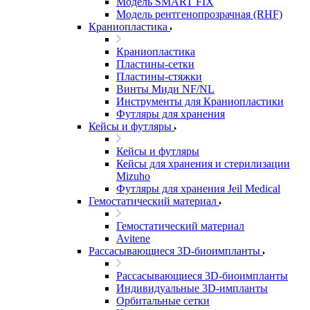
Модель SMART FIX
Модель рентгенопрозрачная (RHF)
Краниопластика
Краниопластика
Пластины-сетки
Пластины-стяжки
Винты Миди NF/NL
Инструменты для Краниопластики
Футляры для хранения
Кейсы и футляры
Кейсы и футляры
Кейсы для хранения и стерилизации
Mizuho
Футляры для хранения Jeil Medical
Гемостатический материал
Гемостатический материал
Avitene
Рассасывающиеся 3D-биоимпланты
Рассасывающиеся 3D-биоимпланты
Индивидуальные 3D-импланты
Орбитальные сетки