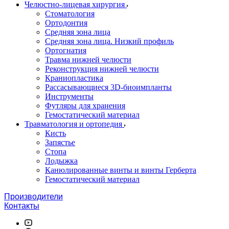
Челюстно-лицевая хирургия
Стоматология
Ортодонтия
Средняя зона лица
Средняя зона лица. Низкий профиль
Ортогнатия
Травма нижней челюсти
Реконструкция нижней челюсти
Краниопластика
Рассасывающиеся 3D-биоимпланты
Инструменты
Футляры для хранения
Гемостатический материал
Травматология и ортопедия
Кисть
Запястье
Стопа
Лодыжка
Канюлированные винты и винты Герберта
Гемостатический материал
Производители
Контакты