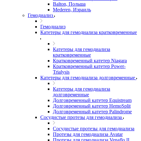
Balton, Польша
Mederen, Израиль
Гемодиализ
Гемодиализ
Катетеры для гемодиализа кратковременные
Катетеры для гемодиализа
кратковременные
Кратковременный катетер Niagara
Кратковременный катетер Power-
Trialysis
Катетеры для гемодиализа долговременные
Катетеры для гемодиализа
долговременные
Долговременный катетер Equistream
Долговременный катетер HemoSplit
Долговременный катетер Palindrome
Сосудистые протезы для гемодиализа
Сосудистые протезы для гемодиализа
Протезы для гемодиализа Avatar
Протезы для гемодиализа Venaflo II