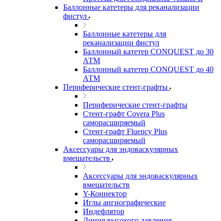
Баллонные катетеры для реканализации
фистул
Баллонные катетеры для
реканализации фистул
Баллонный катетер CONQUEST до 30
АТМ
Баллонный катетер CONQUEST до 40
АТМ
Периферические стент-графты
Периферические стент-графты
Стент-графт Covera Plus
саморасширяемый
Стент-графт Fluency Plus
саморасширяемый
Аксессуары для эндоваскулярных
вмешательств
Аксессуары для эндоваскулярных
вмешательств
Y-Коннектор
Иглы ангиографические
Индефлятор
Линия высокого давления