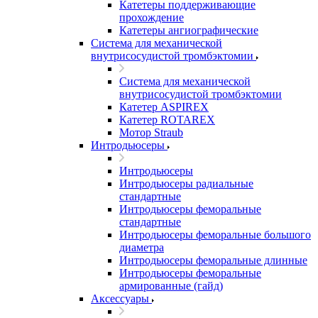
Катетеры поддерживающие
прохождение
Катетеры ангиографические
Система для механической
внутрисосудистой тромбэктомии
Система для механической
внутрисосудистой тромбэктомии
Катетер ASPIREX
Катетер ROTAREX
Мотор Straub
Интродьюсеры
Интродьюсеры
Интродьюсеры радиальные
стандартные
Интродьюсеры феморальные
стандартные
Интродьюсеры феморальные большого
диаметра
Интродьюсеры феморальные длинные
Интродьюсеры феморальные
армированные (гайд)
Аксессуары