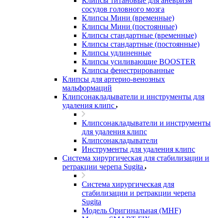
Клипсы титановые для аневризм
сосудов головного мозга
Клипсы Мини (временные)
Клипсы Мини (постоянные)
Клипсы стандартные (временные)
Клипсы стандартные (постоянные)
Клипсы удлиненные
Клипсы усиливающие BOOSTER
Клипсы фенестрированные
Клипсы для артерио-венозных
мальформаций
Клипсонакладыватели и инструменты для
удаления клипс
Клипсонакладыватели и инструменты
для удаления клипс
Клипсонакладыватели
Инструменты для удаления клипс
Система хирургическая для стабилизации и
ретракции черепа Sugita
Система хирургическая для
стабилизации и ретракции черепа
Sugita
Модель Оригинальная (MHF)