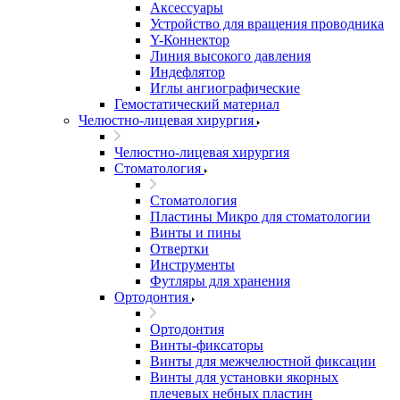
Аксессуары
Устройство для вращения проводника
Y-Коннектор
Линия высокого давления
Индефлятор
Иглы ангиографические
Гемостатический материал
Челюстно-лицевая хирургия
Челюстно-лицевая хирургия
Стоматология
Стоматология
Пластины Микро для стоматологии
Винты и пины
Отвертки
Инструменты
Футляры для хранения
Ортодонтия
Ортодонтия
Винты-фиксаторы
Винты для межчелюстной фиксации
Винты для установки якорных
плечевых небных пластин