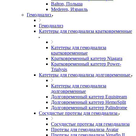
Balton, Польша
Mederen, Израиль
Гемодиализ
Гемодиализ
Катетеры для гемодиализа кратковременные
Катетеры для гемодиализа
кратковременные
Кратковременный катетер Niagara
Кратковременный катетер Power-
Trialysis
Катетеры для гемодиализа долговременные
Катетеры для гемодиализа
долговременные
Долговременный катетер Equistream
Долговременный катетер HemoSplit
Долговременный катетер Palindrome
Сосудистые протезы для гемодиализа
Сосудистые протезы для гемодиализа
Протезы для гемодиализа Avatar
Протезы для гемодиализа Venaflo II