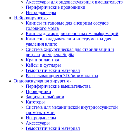
Аксессуары для эндоваскулярных вмешательств
Периферические проводники
Интродьюсеры
Нейрохирургия
Клипсы титановые для аневризм сосудов
головного мозга
Клипсы для артерио-венозных мальформаций
Клипсонакладыватели и инструменты для
удаления клипс
Система хирургическая для стабилизации и
ретракции черепа Sugita
Краниопластика
Кейсы и футляры
Гемостатический материал
Рассасывающиеся 3D-биоимпланты
Эндоваскулярная хирургия
Периферические вмешательства
Проводники
Защита от эмболии
Катетеры
Система для механической внутрисосудистой
тромбэктомии
Интродьюсеры
Аксессуары
Гемостатический материал