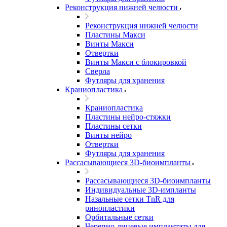
Реконструкция нижней челюсти
Реконструкция нижней челюсти
Пластины Макси
Винты Макси
Отвертки
Винты Макси с блокировкой
Сверла
Футляры для хранения
Краниопластика
Краниопластика
Пластины нейро-стяжки
Пластины сетки
Винты нейро
Отвертки
Футляры для хранения
Рассасывающиеся 3D-биоимпланты
Рассасывающиеся 3D-биоимпланты
Индивидуальные 3D-импланты
Назальные сетки TnR для
ринопластики
Орбитальные сетки
Черепно-лицевые имплантаты для