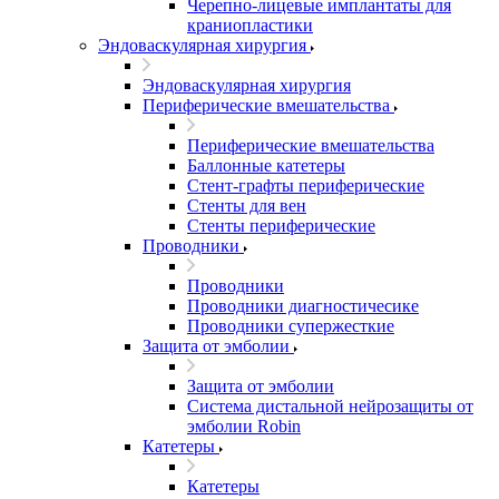
Черепно-лицевые имплантаты для
краниопластики
Эндоваскулярная хирургия
Эндоваскулярная хирургия
Периферические вмешательства
Периферические вмешательства
Баллонные катетеры
Стент-графты периферические
Стенты для вен
Стенты периферические
Проводники
Проводники
Проводники диагностичесике
Проводники супержесткие
Защита от эмболии
Защита от эмболии
Cистема дистальной нейрозащиты от
эмболии Robin
Катетеры
Катетеры