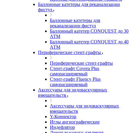
Баллонные катетеры для реканализации
фистул
Баллонные катетеры для
реканализации фистул
Баллонный катетер CONQUEST до 30
АТМ
Баллонный катетер CONQUEST до 40
АТМ
Периферические стент-графты
Периферические стент-графты
Стент-графт Covera Plus
саморасширяемый
Стент-графт Fluency Plus
саморасширяемый
Аксессуары для эндоваскулярных
вмешательств
Аксессуары для эндоваскулярных
вмешательств
Y-Коннектор
Иглы ангиографические
Индефлятор
Линия высокого давления