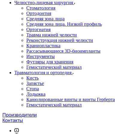
Челюстно-лицевая хирургия
Стоматология
Ортодонтия
Средняя зона лица
Средняя зона лица. Низкий профиль
Ортогнатия
Травма нижней челюсти
Реконструкция нижней челюсти
Краниопластика
Рассасывающиеся 3D-биоимпланты
Инструменты
Футляры для хранения
Гемостатический материал
Травматология и ортопедия
Кисть
Запястье
Стопа
Лодыжка
Канюлированные винты и винты Герберта
Гемостатический материал
Производители
Контакты