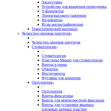
Аксессуары
Устройство для вращения проводника
Y-Коннектор
Линия высокого давления
Индефлятор
Иглы ангиографические
Гемостатический материал
Челюстно-лицевая хирургия
Челюстно-лицевая хирургия
Стоматология
Стоматология
Пластины Микро для стоматологии
Винты и пины
Отвертки
Инструменты
Футляры для хранения
Ортодонтия
Ортодонтия
Винты-фиксаторы
Винты для межчелюстной фиксации
Винты для установки якорных
плечевых небных пластин