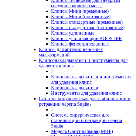
Клипсы титановые для аневризм
сосудов головного мозга
Клипсы Мини (временные)
Клипсы Мини (постоянные)
Клипсы стандартные (временные)
Клипсы стандартные (постоянные)
Клипсы удлиненные
Клипсы усиливающие BOOSTER
Клипсы фенестрированные
Клипсы для артерио-венозных
мальформаций
Клипсонакладыватели и инструменты для
удаления клипс
Клипсонакладыватели и инструменты
для удаления клипс
Клипсонакладыватели
Инструменты для удаления клипс
Система хирургическая для стабилизации и
ретракции черепа Sugita
Система хирургическая для
стабилизации и ретракции черепа
Sugita
Модель Оригинальная (MHF)