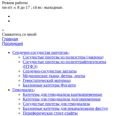
Режим работы
пн-пт -с 8 до 17 ; сб-вс- выходные.
Свяжитесь со мной
Главная
Продукция
Сердечно-сосудистая хирургия
Сосудистые протезы из полиэстера (дакрона)
Сосудистые протезы из политетрафторэтилена
(ПТФЭ)
Сердечно-сосудистые заплаты
Медицинские ткани, фетры, ленты
Гемостатический материал
Баллонные катетеры Фогарти
Гемодиализ
Катетеры для гемодиализа кратковременные
Катетеры для гемодиализа долговременные
Сосудистые протезы для гемодиализа
Баллонные катетеры для реканализации фистул
Периферические стент-графты