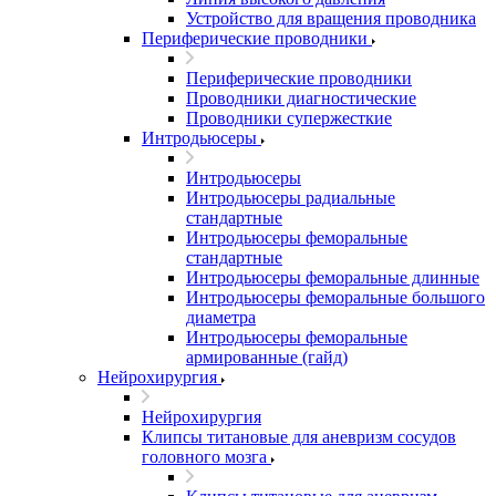
Устройство для вращения проводника
Периферические проводники
Периферические проводники
Проводники диагностические
Проводники супержесткие
Интродьюсеры
Интродьюсеры
Интродьюсеры радиальные
стандартные
Интродьюсеры феморальные
стандартные
Интродьюсеры феморальные длинные
Интродьюсеры феморальные большого
диаметра
Интродьюсеры феморальные
армированные (гайд)
Нейрохирургия
Нейрохирургия
Клипсы титановые для аневризм сосудов
головного мозга