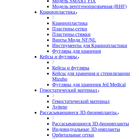
Модель SMART FIX
Модель рентгенопрозрачная (RHF)
Краниопластика
Краниопластика
Пластины-сетки
Пластины-стяжки
Винты Миди NF/NL
Инструменты для Краниопластики
Футляры для хранения
Кейсы и футляры
Кейсы и футляры
Кейсы для хранения и стерилизации
Mizuho
Футляры для хранения Jeil Medical
Гемостатический материал
Гемостатический материал
Avitene
Рассасывающиеся 3D-биоимпланты
Рассасывающиеся 3D-биоимпланты
Индивидуальные 3D-импланты
Орбитальные сетки