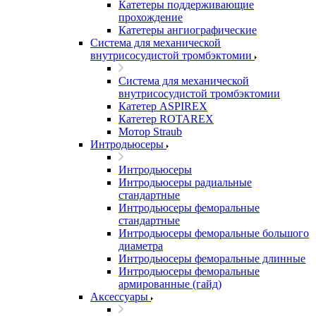
Катетеры поддерживающие
прохождение
Катетеры ангиографические
Система для механической
внутрисосудистой тромбэктомии
Система для механической
внутрисосудистой тромбэктомии
Катетер ASPIREX
Катетер ROTAREX
Мотор Straub
Интродьюсеры
Интродьюсеры
Интродьюсеры радиальные
стандартные
Интродьюсеры феморальные
стандартные
Интродьюсеры феморальные большого
диаметра
Интродьюсеры феморальные длинные
Интродьюсеры феморальные
армированные (гайд)
Аксессуары