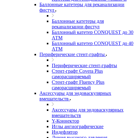
Баллонные катетеры для реканализации
фистул
Баллонные катетеры для
реканализации фистул
Баллонный катетер CONQUEST до 30
АТМ
Баллонный катетер CONQUEST до 40
АТМ
Периферические стент-графты
Периферические стент-графты
Стент-графт Covera Plus
саморасширяемый
Стент-графт Fluency Plus
саморасширяемый
Аксессуары для эндоваскулярных
вмешательств
Аксессуары для эндоваскулярных
вмешательств
Y-Коннектор
Иглы ангиографические
Индефлятор
Линия высокого давления