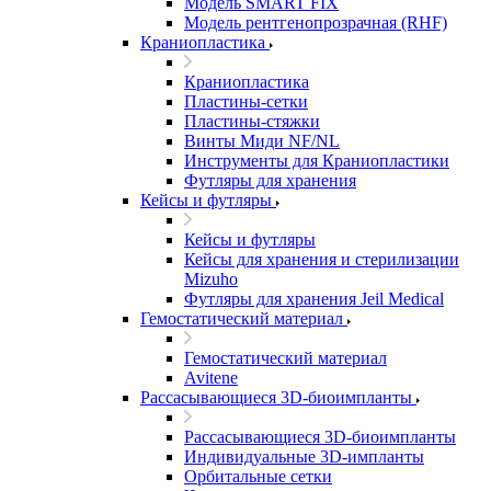
Модель SMART FIX
Модель рентгенопрозрачная (RHF)
Краниопластика
Краниопластика
Пластины-сетки
Пластины-стяжки
Винты Миди NF/NL
Инструменты для Краниопластики
Футляры для хранения
Кейсы и футляры
Кейсы и футляры
Кейсы для хранения и стерилизации
Mizuho
Футляры для хранения Jeil Medical
Гемостатический материал
Гемостатический материал
Avitene
Рассасывающиеся 3D-биоимпланты
Рассасывающиеся 3D-биоимпланты
Индивидуальные 3D-импланты
Орбитальные сетки