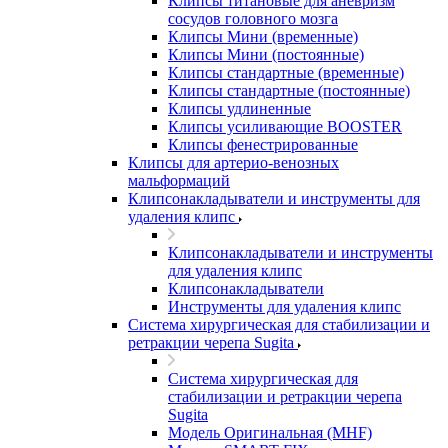
Клипсы титановые для аневризм
сосудов головного мозга
Клипсы Мини (временные)
Клипсы Мини (постоянные)
Клипсы стандартные (временные)
Клипсы стандартные (постоянные)
Клипсы удлиненные
Клипсы усиливающие BOOSTER
Клипсы фенестрированные
Клипсы для артерио-венозных
мальформаций
Клипсонакладыватели и инструменты для
удаления клипс
Клипсонакладыватели и инструменты
для удаления клипс
Клипсонакладыватели
Инструменты для удаления клипс
Система хирургическая для стабилизации и
ретракции черепа Sugita
Система хирургическая для
стабилизации и ретракции черепа
Sugita
Модель Оригинальная (MHF)