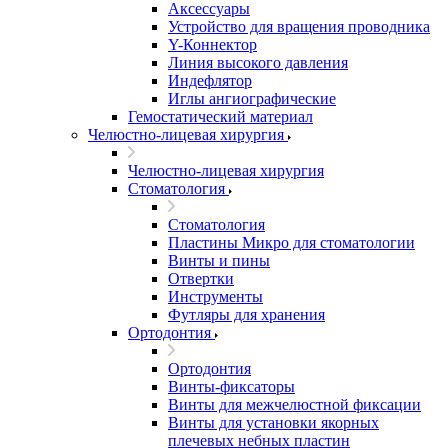
Аксессуары
Устройство для вращения проводника
Y-Коннектор
Линия высокого давления
Индефлятор
Иглы ангиографические
Гемостатический материал
Челюстно-лицевая хирургия
Челюстно-лицевая хирургия
Стоматология
Стоматология
Пластины Микро для стоматологии
Винты и пины
Отвертки
Инструменты
Футляры для хранения
Ортодонтия
Ортодонтия
Винты-фиксаторы
Винты для межчелюстной фиксации
Винты для установки якорных
плечевых небных пластин