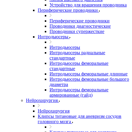
Устройство для вращения проводника
Периферические проводники
Периферические проводники
Проводники диагностические
Проводники супержесткие
Интродьюсеры
Интродьюсеры
Интродьюсеры радиальные
стандартные
Интродьюсеры феморальные
стандартные
Интродьюсеры феморальные длинные
Интродьюсеры феморальные большого
диаметра
Интродьюсеры феморальные
армированные (гайд)
Нейрохирургия
Нейрохирургия
Клипсы титановые для аневризм сосудов
головного мозга