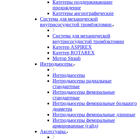
Катетеры поддерживающие
прохождение
Катетеры ангиографические
Система для механической
внутрисосудистой тромбэктомии
Система для механической
внутрисосудистой тромбэктомии
Катетер ASPIREX
Катетер ROTAREX
Мотор Straub
Интродьюсеры
Интродьюсеры
Интродьюсеры радиальные
стандартные
Интродьюсеры феморальные
стандартные
Интродьюсеры феморальные большого
диаметра
Интродьюсеры феморальные длинные
Интродьюсеры феморальные
армированные (гайд)
Аксессуары