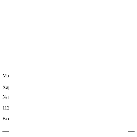
Материал: нержавеющая сталь
Характеристики
№ по каталогу
—
112-MC-STOP12
Все характеристики