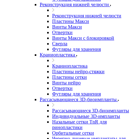
Реконструкция нижней челюсти
Реконструкция нижней челюсти
Пластины Макси
Винты Макси
Отвертки
Винты Макси с блокировкой
Сверла
Футляры для хранения
Краниопластика
Краниопластика
Пластины нейро-стяжки
Пластины сетки
Винты нейро
Отвертки
Футляры для хранения
Рассасывающиеся 3D-биоимпланты
Рассасывающиеся 3D-биоимпланты
Индивидуальные 3D-импланты
Назальные сетки TnR для
ринопластики
Орбитальные сетки
Черепно-лицевые имплантаты для