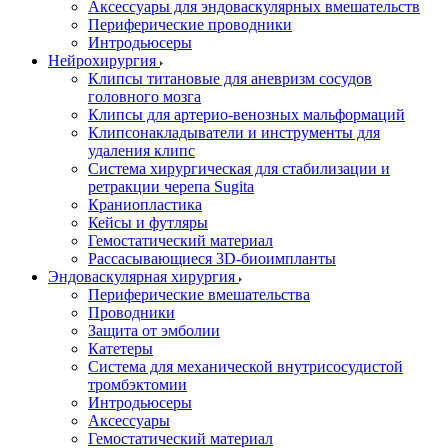
Аксессуары для эндоваскулярных вмешательств
Периферические проводники
Интродьюсеры
Нейрохирургия
Клипсы титановые для аневризм сосудов
головного мозга
Клипсы для артерио-венозных мальформаций
Клипсонакладыватели и инструменты для
удаления клипс
Система хирургическая для стабилизации и
ретракции черепа Sugita
Краниопластика
Кейсы и футляры
Гемостатический материал
Рассасывающиеся 3D-биоимпланты
Эндоваскулярная хирургия
Периферические вмешательства
Проводники
Защита от эмболии
Катетеры
Система для механической внутрисосудистой
тромбэктомии
Интродьюсеры
Аксессуары
Гемостатический материал