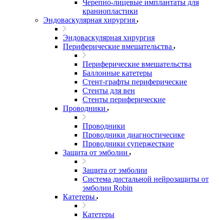
Черепно-лицевые имплантаты для
краниопластики
Эндоваскулярная хирургия
Эндоваскулярная хирургия
Периферические вмешательства
Периферические вмешательства
Баллонные катетеры
Стент-графты периферические
Стенты для вен
Стенты периферические
Проводники
Проводники
Проводники диагностичесике
Проводники супержесткие
Защита от эмболии
Защита от эмболии
Cистема дистальной нейрозащиты от
эмболии Robin
Катетеры
Катетеры