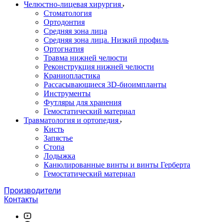
Челюстно-лицевая хирургия
Стоматология
Ортодонтия
Средняя зона лица
Средняя зона лица. Низкий профиль
Ортогнатия
Травма нижней челюсти
Реконструкция нижней челюсти
Краниопластика
Рассасывающиеся 3D-биоимпланты
Инструменты
Футляры для хранения
Гемостатический материал
Травматология и ортопедия
Кисть
Запястье
Стопа
Лодыжка
Канюлированные винты и винты Герберта
Гемостатический материал
Производители
Контакты