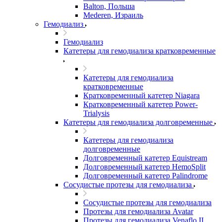
Balton, Польша
Mederen, Израиль
Гемодиализ
Гемодиализ
Катетеры для гемодиализа кратковременные
Катетеры для гемодиализа
кратковременные
Кратковременный катетер Niagara
Кратковременный катетер Power-
Trialysis
Катетеры для гемодиализа долговременные
Катетеры для гемодиализа
долговременные
Долговременный катетер Equistream
Долговременный катетер HemoSplit
Долговременный катетер Palindrome
Сосудистые протезы для гемодиализа
Сосудистые протезы для гемодиализа
Протезы для гемодиализа Avatar
Протезы для гемодиализа Venaflo II