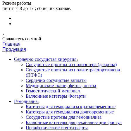
Режим работы
пн-пт -с 8 до 17 ; сб-вс- выходные.
Свяжитесь со мной
Главная
Продукция
Сердечно-сосудистая хирургия
Сосудистые протезы из полиэстера (дакрона)
Сосудистые протезы из политетрафторэтилена
(ПТФЭ)
Сердечно-сосудистые заплаты
Медицинские ткани, фетры, ленты
Гемостатический материал
Баллонные катетеры Фогарти
Гемодиализ
Катетеры для гемодиализа кратковременные
Катетеры для гемодиализа долговременные
Сосудистые протезы для гемодиализа
Баллонные катетеры для реканализации фистул
Периферические стент-графты