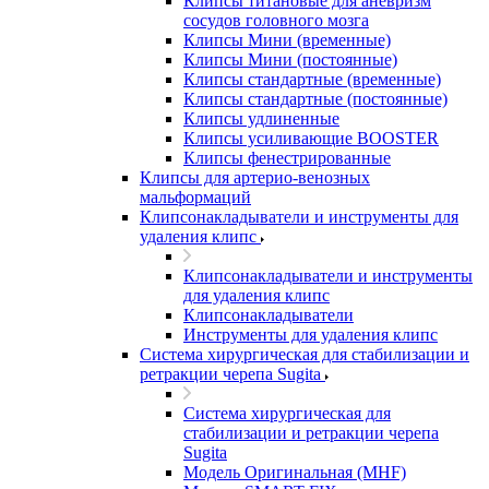
Клипсы титановые для аневризм
сосудов головного мозга
Клипсы Мини (временные)
Клипсы Мини (постоянные)
Клипсы стандартные (временные)
Клипсы стандартные (постоянные)
Клипсы удлиненные
Клипсы усиливающие BOOSTER
Клипсы фенестрированные
Клипсы для артерио-венозных
мальформаций
Клипсонакладыватели и инструменты для
удаления клипс
Клипсонакладыватели и инструменты
для удаления клипс
Клипсонакладыватели
Инструменты для удаления клипс
Система хирургическая для стабилизации и
ретракции черепа Sugita
Система хирургическая для
стабилизации и ретракции черепа
Sugita
Модель Оригинальная (MHF)