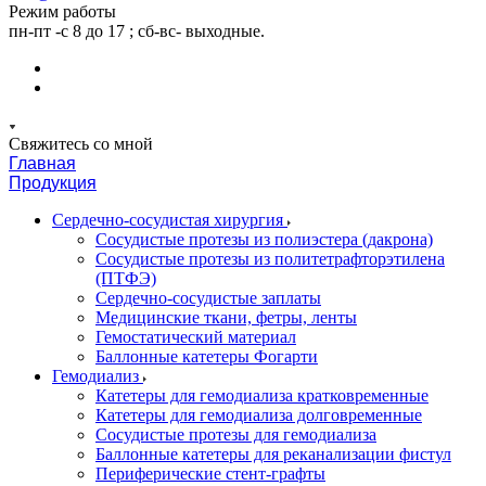
Режим работы
пн-пт -с 8 до 17 ; сб-вс- выходные.
Свяжитесь со мной
Главная
Продукция
Сердечно-сосудистая хирургия
Сосудистые протезы из полиэстера (дакрона)
Сосудистые протезы из политетрафторэтилена
(ПТФЭ)
Сердечно-сосудистые заплаты
Медицинские ткани, фетры, ленты
Гемостатический материал
Баллонные катетеры Фогарти
Гемодиализ
Катетеры для гемодиализа кратковременные
Катетеры для гемодиализа долговременные
Сосудистые протезы для гемодиализа
Баллонные катетеры для реканализации фистул
Периферические стент-графты