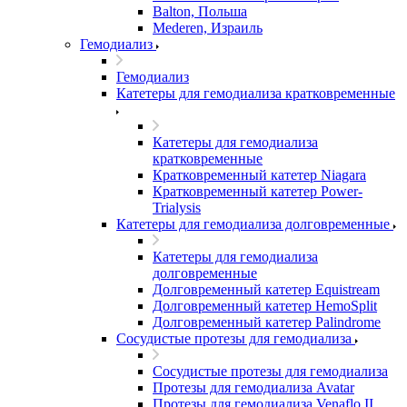
Balton, Польша
Mederen, Израиль
Гемодиализ
Гемодиализ
Катетеры для гемодиализа кратковременные
Катетеры для гемодиализа
кратковременные
Кратковременный катетер Niagara
Кратковременный катетер Power-
Trialysis
Катетеры для гемодиализа долговременные
Катетеры для гемодиализа
долговременные
Долговременный катетер Equistream
Долговременный катетер HemoSplit
Долговременный катетер Palindrome
Сосудистые протезы для гемодиализа
Сосудистые протезы для гемодиализа
Протезы для гемодиализа Avatar
Протезы для гемодиализа Venaflo II