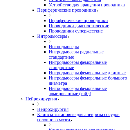
Устройство для вращения проводника
Периферические проводники
Периферические проводники
Проводники диагностические
Проводники супержесткие
Интродьюсеры
Интродьюсеры
Интродьюсеры радиальные
стандартные
Интродьюсеры феморальные
стандартные
Интродьюсеры феморальные длинные
Интродьюсеры феморальные большого
диаметра
Интродьюсеры феморальные
армированные (гайд)
Нейрохирургия
Нейрохирургия
Клипсы титановые для аневризм сосудов
головного мозга