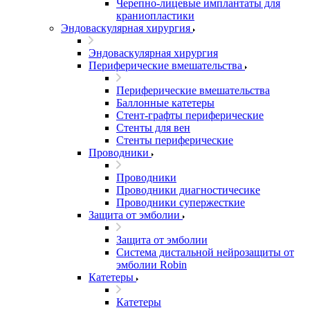
Черепно-лицевые имплантаты для
краниопластики
Эндоваскулярная хирургия
Эндоваскулярная хирургия
Периферические вмешательства
Периферические вмешательства
Баллонные катетеры
Стент-графты периферические
Стенты для вен
Стенты периферические
Проводники
Проводники
Проводники диагностичесике
Проводники супержесткие
Защита от эмболии
Защита от эмболии
Cистема дистальной нейрозащиты от
эмболии Robin
Катетеры
Катетеры