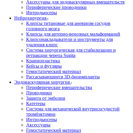
Аксессуары для эндоваскулярных вмешательств
Периферические проводники
Интродьюсеры
Нейрохирургия
Клипсы титановые для аневризм сосудов
головного мозга
Клипсы для артерио-венозных мальформаций
Клипсонакладыватели и инструменты для
удаления клипс
Система хирургическая для стабилизации и
ретракции черепа Sugita
Краниопластика
Кейсы и футляры
Гемостатический материал
Рассасывающиеся 3D-биоимпланты
Эндоваскулярная хирургия
Периферические вмешательства
Проводники
Защита от эмболии
Катетеры
Система для механической внутрисосудистой
тромбэктомии
Интродьюсеры
Аксессуары
Гемостатический материал