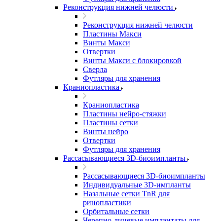
Реконструкция нижней челюсти
Реконструкция нижней челюсти
Пластины Макси
Винты Макси
Отвертки
Винты Макси с блокировкой
Сверла
Футляры для хранения
Краниопластика
Краниопластика
Пластины нейро-стяжки
Пластины сетки
Винты нейро
Отвертки
Футляры для хранения
Рассасывающиеся 3D-биоимпланты
Рассасывающиеся 3D-биоимпланты
Индивидуальные 3D-импланты
Назальные сетки TnR для
ринопластики
Орбитальные сетки
Черепно-лицевые имплантаты для