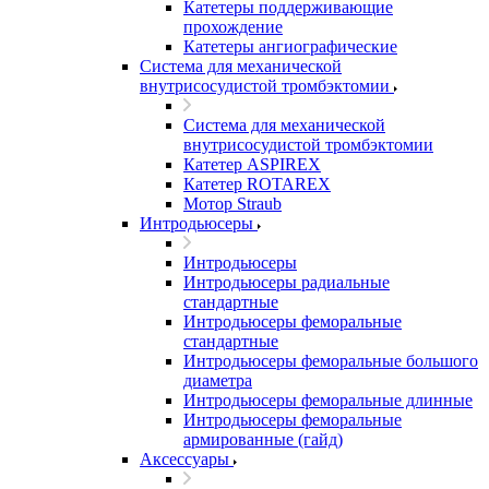
Катетеры поддерживающие
прохождение
Катетеры ангиографические
Система для механической
внутрисосудистой тромбэктомии
Система для механической
внутрисосудистой тромбэктомии
Катетер ASPIREX
Катетер ROTAREX
Мотор Straub
Интродьюсеры
Интродьюсеры
Интродьюсеры радиальные
стандартные
Интродьюсеры феморальные
стандартные
Интродьюсеры феморальные большого
диаметра
Интродьюсеры феморальные длинные
Интродьюсеры феморальные
армированные (гайд)
Аксессуары