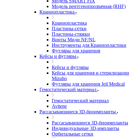
Модель SMART FIX
Модель рентгенопрозрачная (RHF)
Краниопластика
Краниопластика
Пластины-сетки
Пластины-стяжки
Винты Миди NF/NL
Инструменты для Краниопластики
Футляры для хранения
Кейсы и футляры
Кейсы и футляры
Кейсы для хранения и стерилизации
Mizuho
Футляры для хранения Jeil Medical
Гемостатический материал
Гемостатический материал
Avitene
Рассасывающиеся 3D-биоимпланты
Рассасывающиеся 3D-биоимпланты
Индивидуальные 3D-импланты
Орбитальные сетки