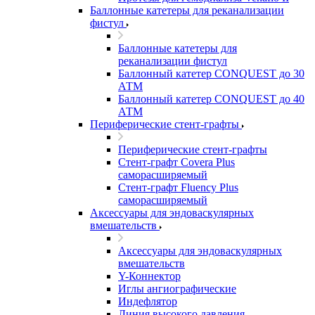
Баллонные катетеры для реканализации
фистул
Баллонные катетеры для
реканализации фистул
Баллонный катетер CONQUEST до 30
АТМ
Баллонный катетер CONQUEST до 40
АТМ
Периферические стент-графты
Периферические стент-графты
Стент-графт Covera Plus
саморасширяемый
Стент-графт Fluency Plus
саморасширяемый
Аксессуары для эндоваскулярных
вмешательств
Аксессуары для эндоваскулярных
вмешательств
Y-Коннектор
Иглы ангиографические
Индефлятор
Линия высокого давления