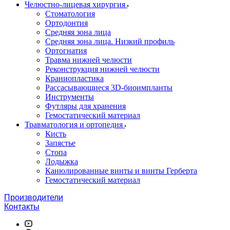
Челюстно-лицевая хирургия
Стоматология
Ортодонтия
Средняя зона лица
Средняя зона лица. Низкий профиль
Ортогнатия
Травма нижней челюсти
Реконструкция нижней челюсти
Краниопластика
Рассасывающиеся 3D-биоимпланты
Инструменты
Футляры для хранения
Гемостатический материал
Травматология и ортопедия
Кисть
Запястье
Стопа
Лодыжка
Канюлированные винты и винты Герберта
Гемостатический материал
Производители
Контакты