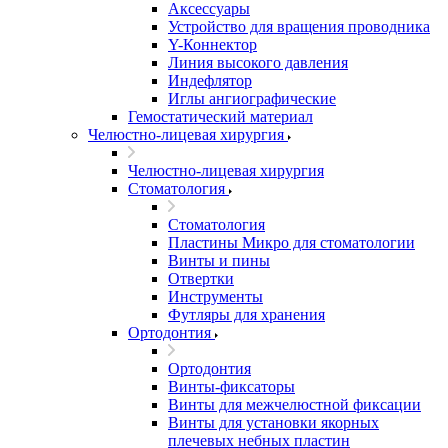
Аксессуары
Устройство для вращения проводника
Y-Коннектор
Линия высокого давления
Индефлятор
Иглы ангиографические
Гемостатический материал
Челюстно-лицевая хирургия
Челюстно-лицевая хирургия
Стоматология
Стоматология
Пластины Микро для стоматологии
Винты и пины
Отвертки
Инструменты
Футляры для хранения
Ортодонтия
Ортодонтия
Винты-фиксаторы
Винты для межчелюстной фиксации
Винты для установки якорных
плечевых небных пластин