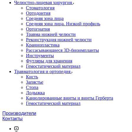
Челюстно-лицевая хирургия
Стоматология
Ортодонтия
Средняя зона лица
Средняя зона лица. Низкий профиль
Ортогнатия
Травма нижней челюсти
Реконструкция нижней челюсти
Краниопластика
Рассасывающиеся 3D-биоимпланты
Инструменты
Футляры для хранения
Гемостатический материал
Травматология и ортопедия
Кисть
Запястье
Стопа
Лодыжка
Канюлированные винты и винты Герберта
Гемостатический материал
Производители
Контакты