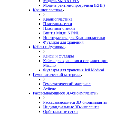
Модель SMART FIX
Модель рентгенопрозрачная (RHF)
Краниопластика
Краниопластика
Пластины-сетки
Пластины-стяжки
Винты Миди NF/NL
Инструменты для Краниопластики
Футляры для хранения
Кейсы и футляры
Кейсы и футляры
Кейсы для хранения и стерилизации
Mizuho
Футляры для хранения Jeil Medical
Гемостатический материал
Гемостатический материал
Avitene
Рассасывающиеся 3D-биоимпланты
Рассасывающиеся 3D-биоимпланты
Индивидуальные 3D-импланты
Орбитальные сетки