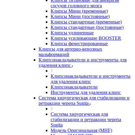
Клипсы титановые для аневризм
сосудов головного мозга
Клипсы Мини (временные)
Клипсы Мини (постоянные)
Клипсы стандартные (временные)
Клипсы стандартные (постоянные)
Клипсы удлиненные
Клипсы усиливающие BOOSTER
Клипсы фенестрированные
Клипсы для артерио-венозных
мальформаций
Клипсонакладыватели и инструменты для
удаления клипс
Клипсонакладыватели и инструменты
для удаления клипс
Клипсонакладыватели
Инструменты для удаления клипс
Система хирургическая для стабилизации и
ретракции черепа Sugita
Система хирургическая для
стабилизации и ретракции черепа
Sugita
Модель Оригинальная (MHF)