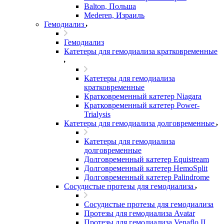
Balton, Польша
Mederen, Израиль
Гемодиализ
Гемодиализ
Катетеры для гемодиализа кратковременные
Катетеры для гемодиализа
кратковременные
Кратковременный катетер Niagara
Кратковременный катетер Power-
Trialysis
Катетеры для гемодиализа долговременные
Катетеры для гемодиализа
долговременные
Долговременный катетер Equistream
Долговременный катетер HemoSplit
Долговременный катетер Palindrome
Сосудистые протезы для гемодиализа
Сосудистые протезы для гемодиализа
Протезы для гемодиализа Avatar
Протезы для гемодиализа Venaflo II