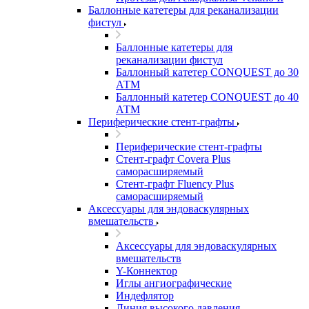
Баллонные катетеры для реканализации
фистул
Баллонные катетеры для
реканализации фистул
Баллонный катетер CONQUEST до 30
АТМ
Баллонный катетер CONQUEST до 40
АТМ
Периферические стент-графты
Периферические стент-графты
Стент-графт Covera Plus
саморасширяемый
Стент-графт Fluency Plus
саморасширяемый
Аксессуары для эндоваскулярных
вмешательств
Аксессуары для эндоваскулярных
вмешательств
Y-Коннектор
Иглы ангиографические
Индефлятор
Линия высокого давления