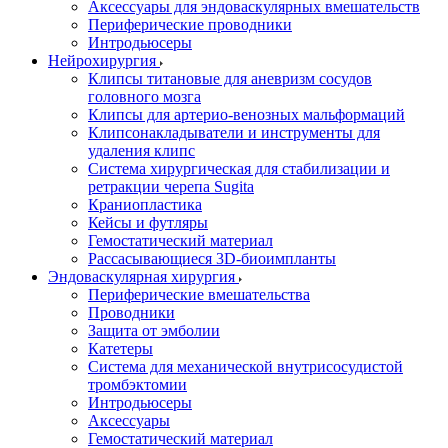
Аксессуары для эндоваскулярных вмешательств
Периферические проводники
Интродьюсеры
Нейрохирургия
Клипсы титановые для аневризм сосудов
головного мозга
Клипсы для артерио-венозных мальформаций
Клипсонакладыватели и инструменты для
удаления клипс
Система хирургическая для стабилизации и
ретракции черепа Sugita
Краниопластика
Кейсы и футляры
Гемостатический материал
Рассасывающиеся 3D-биоимпланты
Эндоваскулярная хирургия
Периферические вмешательства
Проводники
Защита от эмболии
Катетеры
Система для механической внутрисосудистой
тромбэктомии
Интродьюсеры
Аксессуары
Гемостатический материал