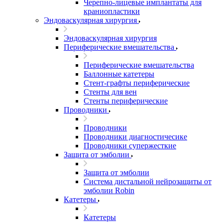
Черепно-лицевые имплантаты для
краниопластики
Эндоваскулярная хирургия
Эндоваскулярная хирургия
Периферические вмешательства
Периферические вмешательства
Баллонные катетеры
Стент-графты периферические
Стенты для вен
Стенты периферические
Проводники
Проводники
Проводники диагностичесике
Проводники супержесткие
Защита от эмболии
Защита от эмболии
Cистема дистальной нейрозащиты от
эмболии Robin
Катетеры
Катетеры