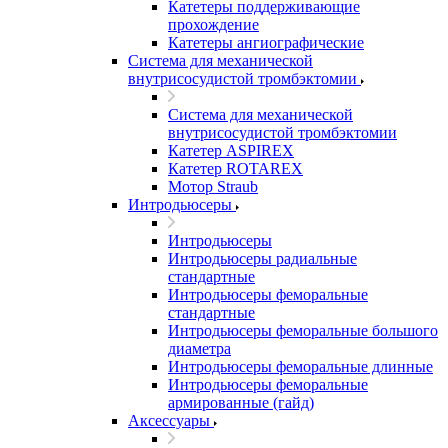
Катетеры поддерживающие
прохождение
Катетеры ангиографические
Система для механической
внутрисосудистой тромбэктомии
Система для механической
внутрисосудистой тромбэктомии
Катетер ASPIREX
Катетер ROTAREX
Мотор Straub
Интродьюсеры
Интродьюсеры
Интродьюсеры радиальные
стандартные
Интродьюсеры феморальные
стандартные
Интродьюсеры феморальные большого
диаметра
Интродьюсеры феморальные длинные
Интродьюсеры феморальные
армированные (гайд)
Аксессуары