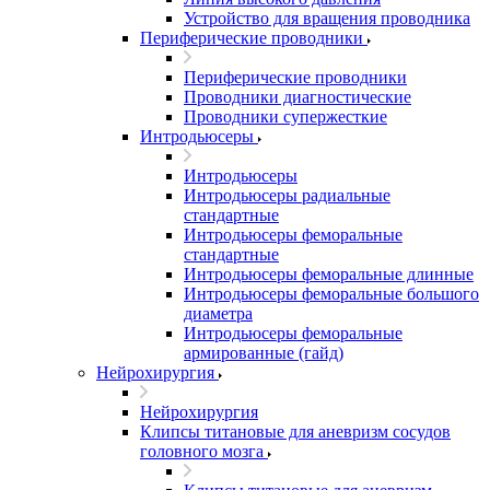
Устройство для вращения проводника
Периферические проводники
Периферические проводники
Проводники диагностические
Проводники супержесткие
Интродьюсеры
Интродьюсеры
Интродьюсеры радиальные
стандартные
Интродьюсеры феморальные
стандартные
Интродьюсеры феморальные длинные
Интродьюсеры феморальные большого
диаметра
Интродьюсеры феморальные
армированные (гайд)
Нейрохирургия
Нейрохирургия
Клипсы титановые для аневризм сосудов
головного мозга