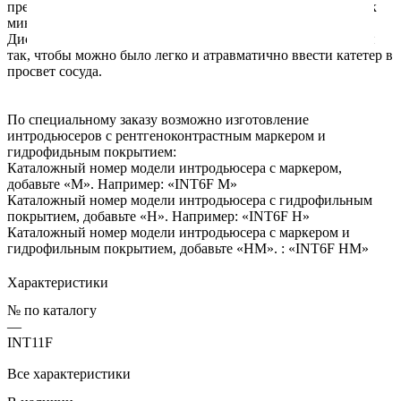
предотвращает потерю крови во время операции и сводит к
минимуму возможность проявления эмболии.
Дистальные части интродьюсера и дилататора изготовлены
так, чтобы можно было легко и атравматично ввести катетер в
просвет сосуда.
По специальному заказу возможно изготовление
интродьюсеров с рентгеноконтрастным маркером и
гидрофидьным покрытием:
Каталожный номер модели интродьюсера с маркером,
добавьте «М». Например: «INT6F M»
Каталожный номер модели интродьюсера с гидрофильным
покрытием, добавьте «Н». Например: «INT6F H»
Каталожный номер модели интродьюсера с маркером и
гидрофильным покрытием, добавьте «НМ». : «INT6F HM»
Характеристики
№ по каталогу
—
INT11F
Все характеристики