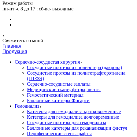
Режим работы
пн-пт -с 8 до 17 ; сб-вс- выходные.
Свяжитесь со мной
Главная
Продукция
Сердечно-сосудистая хирургия
Сосудистые протезы из полиэстера (дакрона)
Сосудистые протезы из политетрафторэтилена
(ПТФЭ)
Сердечно-сосудистые заплаты
Медицинские ткани, фетры, ленты
Гемостатический материал
Баллонные катетеры Фогарти
Гемодиализ
Катетеры для гемодиализа кратковременные
Катетеры для гемодиализа долговременные
Сосудистые протезы для гемодиализа
Баллонные катетеры для реканализации фистул
Периферические стент-графты