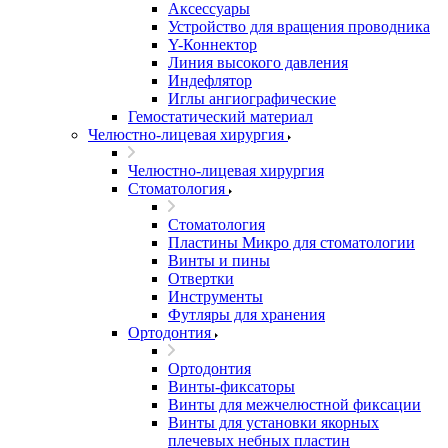
Аксессуары
Устройство для вращения проводника
Y-Коннектор
Линия высокого давления
Индефлятор
Иглы ангиографические
Гемостатический материал
Челюстно-лицевая хирургия
Челюстно-лицевая хирургия
Стоматология
Стоматология
Пластины Микро для стоматологии
Винты и пины
Отвертки
Инструменты
Футляры для хранения
Ортодонтия
Ортодонтия
Винты-фиксаторы
Винты для межчелюстной фиксации
Винты для установки якорных
плечевых небных пластин