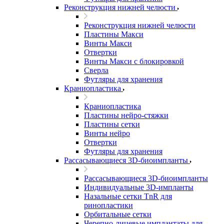
Реконструкция нижней челюсти
Реконструкция нижней челюсти
Пластины Макси
Винты Макси
Отвертки
Винты Макси с блокировкой
Сверла
Футляры для хранения
Краниопластика
Краниопластика
Пластины нейро-стяжки
Пластины сетки
Винты нейро
Отвертки
Футляры для хранения
Рассасывающиеся 3D-биоимпланты
Рассасывающиеся 3D-биоимпланты
Индивидуальные 3D-импланты
Назальные сетки TnR для
ринопластики
Орбитальные сетки
Черепно-лицевые имплантаты для